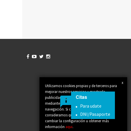




x
Utilizamos cookies propias y de terceros para
mejorar nuestros servicios y mostrarle
Citas
publicidad relacionada con sus preferencias
mediante el análisis de sus hábitos de
Para udate
navegación. Si continúa navegando,
DNI/Pasaporte
consideramos que acepta su uso. Puede
cambiar la configuración u obtener más
información
aqui
.