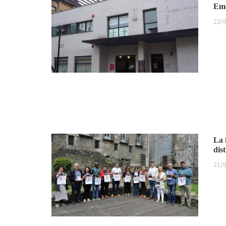
Eme
23/0
La 
dis
21/0