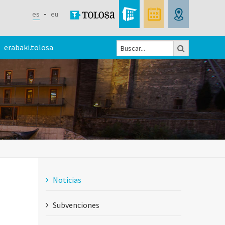
es
eu
Buscar
erabaki.tolosa
Formulario
de
búsqueda
Noticias
Subvenciones