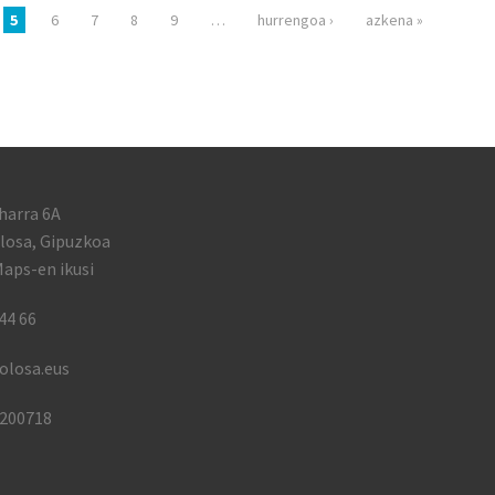
5
6
7
8
9
…
hurrengoa ›
azkena »
harra 6A
losa, Gipuzkoa
aps-en ikusi
44 66
olosa.eus
1200718