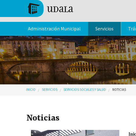
Pasar al contenido principal
Tolosa
Administración Municipal
Servicios
Trá
Usted está aquí
INICIO
SERVICIOS
SERVICIOS SOCIALES Y SALUD
NOTICIAS
Noticias
Ini