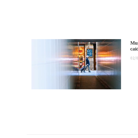
Mug
caí
02/0