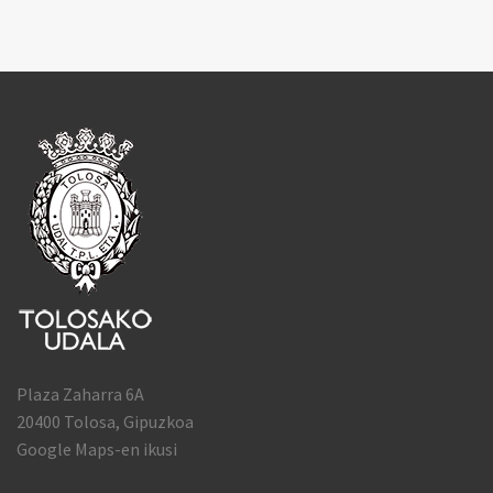
Plaza Zaharra 6A
20400 Tolosa, Gipuzkoa
Google Maps-en ikusi