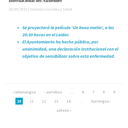
Internacional del Alzheimer
20/09/2023 | Servicios Sociales y Salud
Se proyectará la película ‘Un beau matin', a las
20:30 horas en el Leidor.
El Ayuntamiento ha hecho pública, por
unanimidad, una declaración institucional con el
objetivo de sensibilizar sobre esta enfermedad.
Páginas
« lehenengoa
‹ aurrekoa
…
6
7
8
9
10
11
12
13
14
…
hurrengoa ›
azkena »