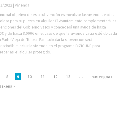
1/2022 | Vivienda
rincipal objetivo de esta subvención es movilizar las viviendas vacías
olosa para su puesta en alquiler. El Ayuntamiento complementará las
enciones del Gobierno Vasco y concederá una ayuda de hasta
0€ y de hasta 8.000€ en el caso de que la vivienda vacía esté ubicada
a Parte Vieja de Tolosa. Para solicitar la subvención será
escindible incluir la vivienda en el programa BIZIGUNE para
recer así el alquiler protegido.
8
9
10
11
12
13
…
hurrengoa ›
azkena »