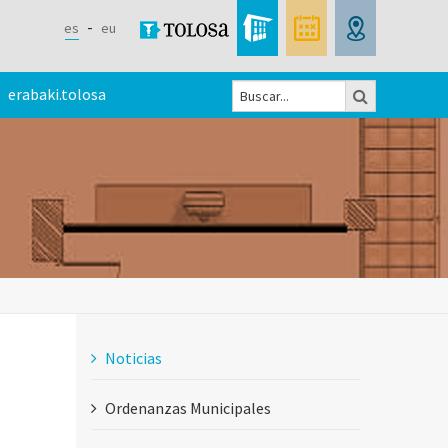
es
eu
Buscar
erabaki.tolosa
Formulario
de
búsqueda
Noticias
Ordenanzas Municipales