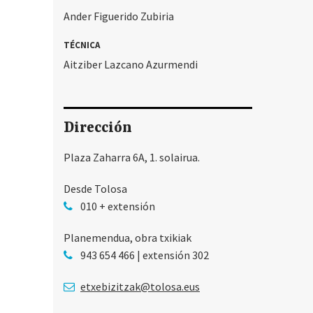
Ander Figuerido Zubiria
TÉCNICA
Aitziber Lazcano Azurmendi
Dirección
Plaza Zaharra 6A, 1. solairua.
Desde Tolosa
010 + extensión
Planemendua, obra txikiak
943 654 466 | extensión 302
etxebizitzak@tolosa.eus