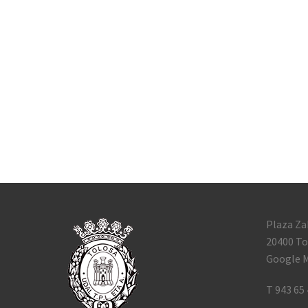
Plaza Za
20400 To
Google M
T 943 65 