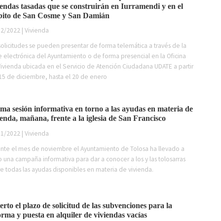
iendas tasadas que se construirán en Iurramendi y en el
ito de San Cosme y San Damián
2/2022 | Vivienda
solicitudes se pueden presentar de forma telemática a través de la
 electrónica del Ayuntamiento o de forma presencial en la Oficina
ivienda ubicada en el Servicio de Atención Ciudadana UDATE a partir
15 de diciembre, hasta el 20 de enero
ima sesión informativa en torno a las ayudas en materia de
ienda, mañana, frente a la iglesia de San Francisco
1/2022 | Vivienda
nte el mes de noviembre el Ayuntamiento de Tolosa ha llevado a
 una campaña informativa para dar a conocer a los y las tolosarras
e todas las ayudas disponibles en materia de vivienda.
erto el plazo de solicitud de las subvenciones para la
orma y puesta en alquiler de viviendas vacías