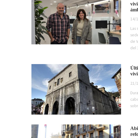
viv
ámb
14/1
Las 
sede
de V
del 
Últ
viv
21/1
Dura
cabo
sobr
Abi
ref