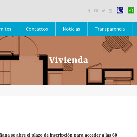




mites
Contactos
Noticias
Transparencia
Vivienda
ana se abre el plazo de inscripción para acceder a las 60