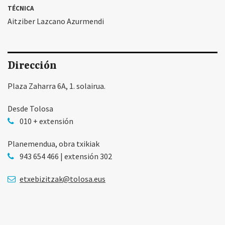
TÉCNICA
Aitziber Lazcano Azurmendi
Dirección
Plaza Zaharra 6A, 1. solairua.
Desde Tolosa
010 + extensión
Planemendua, obra txikiak
943 654 466 | extensión 302
etxebizitzak@tolosa.eus