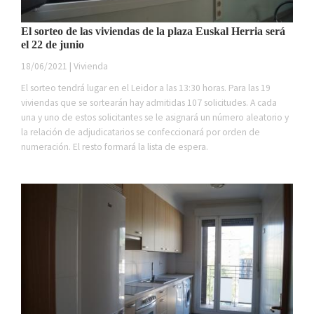
El sorteo de las viviendas de la plaza Euskal Herria será
el 22 de junio
18/06/2021 | Vivienda
El sorteo tendrá lugar en el Leidor a las 13:30 horas. Para las 19
viviendas que se sortearán hay admitidas 107 solicitudes. A cada
una y uno de estos solicitantes se le asignará un número aleatorio y
la relación de adjudicatarios se confeccionará por orden de
numeración. El resto formará la lista de espera.