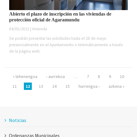
Abierto el plazo de inscripción en las viviendas de
protección oficial de Agaramundu
04/05/2021 | Vivienda
Se podrán presentar las solicitudes hasta el 28 de mayo
presencialmente en el Ayuntamiento o telemáticamente a través
de la página web.
Páginas
« lehenengoa
‹ aurrekoa
…
7
8
9
10
11
12
13
14
15
hurrengoa ›
azkena »
Noticias
Ordenanzas Municipales