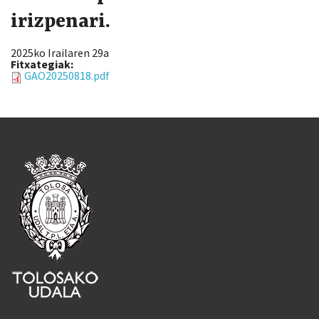
irizpenari.
2025ko Irailaren 29a
Fitxategiak:
GAO20250818.pdf