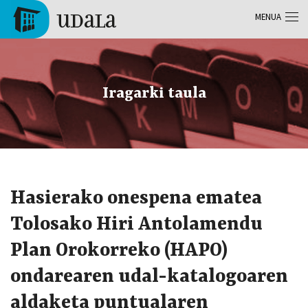
Skip to main content
MENUA
Tolosa
Iragarki taula
Hasierako onespena ematea
Tolosako Hiri Antolamendu
Plan Orokorreko (HAPO)
ondarearen udal-katalogoaren
aldaketa puntualaren