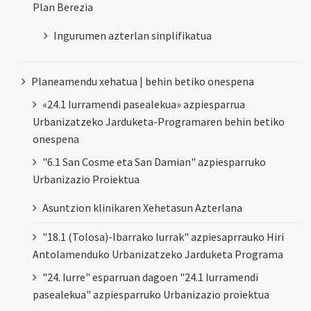
Plan Berezia
Ingurumen azterlan sinplifikatua
Planeamendu xehatua | behin betiko onespena
«24.1 Iurramendi pasealekua» azpiesparrua
Urbanizatzeko Jarduketa-Programaren behin betiko
onespena
"6.1 San Cosme eta San Damian" azpiesparruko
Urbanizazio Proiektua
Asuntzion klinikaren Xehetasun Azterlana
"18.1 (Tolosa)-Ibarrako lurrak" azpiesaprrauko Hiri
Antolamenduko Urbanizatzeko Jarduketa Programa
"24. Iurre" esparruan dagoen "24.1 Iurramendi
pasealekua" azpiesparruko Urbanizazio proiektua