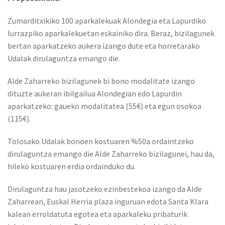
Zumarditxikiko 100 aparkalekuak Alondegia eta Lapurdiko
lurrazpiko aparkalekuetan eskainiko dira. Beraz, bizilagunek
bertan aparkatzeko aukera izango dute eta horretarako
Udalak dirulaguntza emango die.
Alde Zaharreko bizilagunek bi bono modalitate izango
dituzte aukeran ibilgailua Alondegian edo Lapurdin
aparkatzeko: gaueko modalitatea (55€) eta egun osokoa
(115€).
Tolosako Udalak bonoen kostuaren %50a ordaintzeko
dirulaguntza emango die Alde Zaharreko bizilagunei, hau da,
hileko kostuaren erdia ordainduko du.
Dirulaguntza hau jasotzeko ezinbestekoa izango da Alde
Zaharrean, Euskal Herria plaza inguruan edota Santa Klara
kalean erroldatuta egotea eta aparkaleku pribaturik