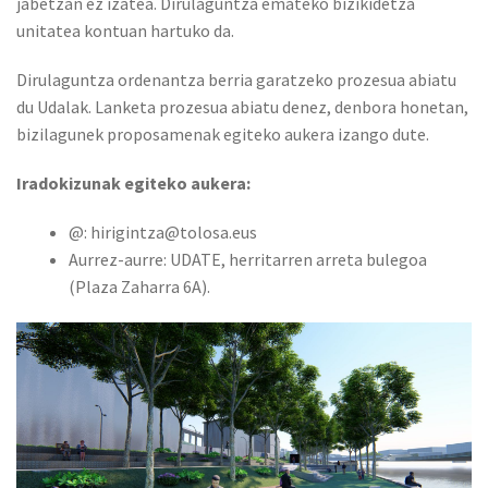
jabetzan ez izatea. Dirulaguntza emateko bizikidetza
unitatea kontuan hartuko da.
Dirulaguntza ordenantza berria garatzeko prozesua abiatu
du Udalak. Lanketa prozesua abiatu denez, denbora honetan,
bizilagunek proposamenak egiteko aukera izango dute.
Iradokizunak egiteko aukera:
@: hirigintza@tolosa.eus
Aurrez-aurre: UDATE, herritarren arreta bulegoa
(Plaza Zaharra 6A).