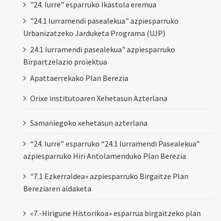
"24. Iurre" esparruko Ikastola eremua
"24.1 Iurramendi pasealekua" azpiesparruko
Urbanizatzeko Jarduketa Programa (UJP)
24.1 Iurramendi pasealekua" azpiesparruko
Birpartzelazio proiektua
Apattaerrekako Plan Berezia
Orixe institutoaren Xehetasun Azterlana
Samaniegoko xehetasun azterlana
“24. Iurre” esparruko “24.1 Iurramendi Pasealekua”
azpiesparruko Hiri Antolamenduko Plan Berezia
"7.1 Ezkerraldea» azpiesparruko Birgaitze Plan
Bereziaren aldaketa
«7.-Hirigune Historikoa» esparrua birgaitzeko plan