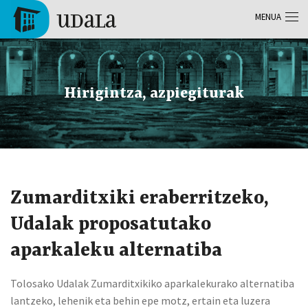
Skip to main content
MENUA
Tolosa
Hirigintza, azpiegiturak
Zumarditxiki eraberritzeko,
Udalak proposatutako
aparkaleku alternatiba
Tolosako Udalak Zumarditxikiko aparkalekurako alternatiba
lantzeko, lehenik eta behin epe motz, ertain eta luzera