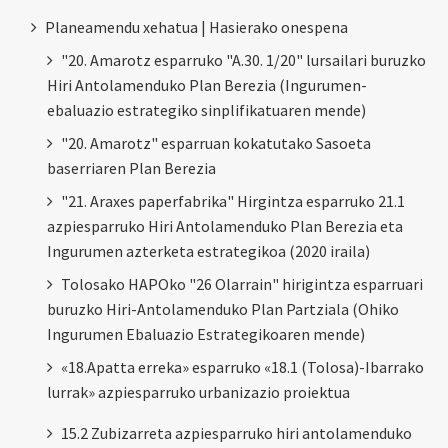
Planeamendu xehatua | Hasierako onespena
"20. Amarotz esparruko "A.30. 1/20" lursailari buruzko
Hiri Antolamenduko Plan Berezia (Ingurumen-
ebaluazio estrategiko sinplifikatuaren mende)
"20. Amarotz" esparruan kokatutako Sasoeta
baserriaren Plan Berezia
"21. Araxes paperfabrika" Hirgintza esparruko 21.1
azpiesparruko Hiri Antolamenduko Plan Berezia eta
Ingurumen azterketa estrategikoa (2020 iraila)
Tolosako HAPOko "26 Olarrain" hirigintza esparruari
buruzko Hiri-Antolamenduko Plan Partziala (Ohiko
Ingurumen Ebaluazio Estrategikoaren mende)
«18.Apatta erreka» esparruko «18.1 (Tolosa)-Ibarrako
lurrak» azpiesparruko urbanizazio proiektua
15.2 Zubizarreta azpiesparruko hiri antolamenduko