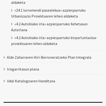
aldaketa
«24.1 Iurramendi pasealekua» azpiesparruko
Urbanizazio Proiektuaren lehen aldaketa
«4.2 Autobiako irla» azpiesparruko Xehetasun
Azterlana
«4.2 Autobiako irla» azpiesparruko birpartzelazioa-
proiektuaren lehen aldaketa
Alde Zaharraren Hiri-Berroneratzeko Plan Integrala
Irisgarritasun plana
Udal Katalogoaren Handitzea