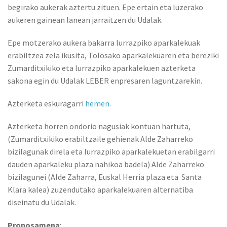
begirako aukerak aztertu zituen. Epe ertain eta luzerako
aukeren gainean lanean jarraitzen du Udalak.
Epe motzerako aukera bakarra lurrazpiko aparkalekuak
erabiltzea zela ikusita, Tolosako aparkalekuaren eta bereziki
Zumarditxikiko eta lurrazpiko aparkalekuen azterketa
sakona egin du Udalak LEBER enpresaren laguntzarekin.
Azterketa eskuragarri
hemen
.
Azterketa horren ondorio nagusiak kontuan hartuta,
(Zumarditxikiko erabiltzaile gehienak Alde Zaharreko
bizilagunak direla eta lurrazpiko aparkalekuetan erabilgarri
dauden aparkaleku plaza nahikoa badela) Alde Zaharreko
bizilagunei (Alde Zaharra, Euskal Herria plaza eta Santa
Klara kalea) zuzendutako aparkalekuaren alternatiba
diseinatu du Udalak.
Proposamena
: