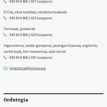
943 654 466 | 427 luzapena
EITak, obra handiak, obrabitarteakoak
943 654 466 | 423 luzapena
Terrazak, jarduerak
943 654 466 | 424 luzapena
Ingurumena, landa-garapena, jasangarritasuna, argiteria,
zerbitzuak, hiri-mantenua, udal obrak
943 654 466 | 425 luzapena
hirigintza@tolosa.eus
Ordutegia