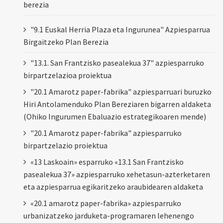
berezia
"9.1 Euskal Herria Plaza eta Ingurunea" Azpiesparrua
Birgaitzeko Plan Berezia
"13.1. San Frantzisko pasealekua 37" azpiesparruko
birpartzelazioa proiektua
"20.1 Amarotz paper-fabrika" azpiesparruari buruzko
Hiri Antolamenduko Plan Bereziaren bigarren aldaketa
(Ohiko Ingurumen Ebaluazio estrategikoaren mende)
"20.1 Amarotz paper-fabrika" azpiesparruko
birpartzelazio proiektua
«13 Laskoain» esparruko «13.1 San Frantzisko
pasealekua 37» azpiesparruko xehetasun-azterketaren
eta azpiesparrua egikaritzeko araubidearen aldaketa
«20.1 amarotz paper-fabrika» azpiesparruko
urbanizatzeko jarduketa-programaren lehenengo