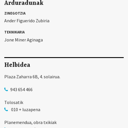
Arduradunak
ZINEGOTZIA
Ander Figuerido Zubiria
TEKNIKARIA
Jone Miner Aginaga
Helbidea
Plaza Zaharra 6B, 4. solairua.
943 654 466
Tolosatik
010 + luzapena
Planemendua, obra txikiak