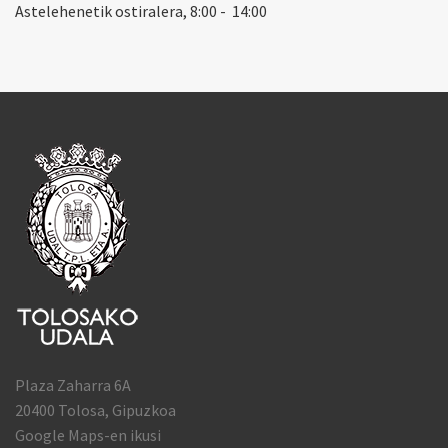
Astelehenetik ostiralera, 8:00 - 14:00
Plaza Zaharra 6A
20400 Tolosa, Gipuzkoa
Google Maps-en ikusi