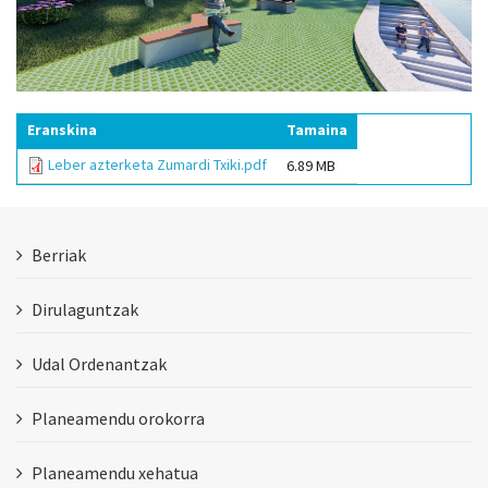
Eranskina
Tamaina
Leber azterketa Zumardi Txiki.pdf
6.89 MB
Berriak
Dirulaguntzak
Udal Ordenantzak
Planeamendu orokorra
Planeamendu xehatua