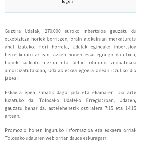
logela
Guztira Udalak, 270.000 euroko inbertsioa gauzatu du
etxebizitza horiek berritzen, orain alokairuan merkaturatu
ahal izateko. Hori horrela, Udalak egindako inbertsioa
berreskuratu artean, azken honen esku egongo da etxea,
honek kudeatu dezan eta behin obraren zenbatekoa
amortizatutakoan, Udalak etxea egoera onean itzuliko dio
jabeari.
Eskaera epea zabalik dago jada eta ekainaren 15a arte
luzatuko da. Tolosako Udaleko Erregistroan, Udaten,
gauzatu behar da, astelehenetik ostiralera 7:15 eta 14:15
artean.
Promozio honen inguruko informazioa eta eskaera orriak
Tolosako udalaren web orrian daude eskuragarri.