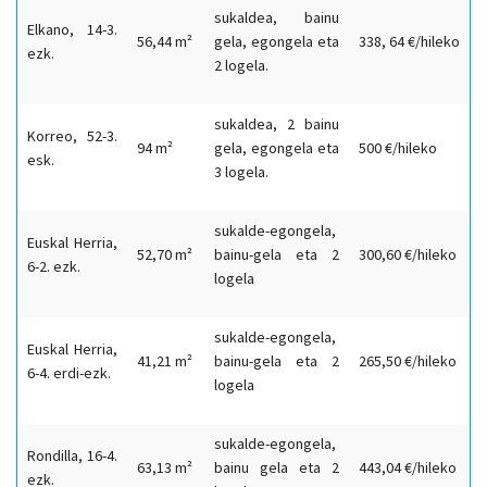
sukaldea, bainu
Elkano, 14-3.
56,44 m²
gela, egongela eta
338, 64 €/hileko
ezk.
2 logela.
sukaldea, 2 bainu
Korreo, 52-3.
94 m²
gela, egongela eta
500 €/hileko
esk.
3 logela.
sukalde-egongela,
Euskal Herria,
52,70 m²
bainu-gela eta 2
300,60 €/hileko
6-2. ezk.
logela
sukalde-egongela,
Euskal Herria,
41,21 m²
bainu-gela eta 2
265,50 €/hileko
6-4. erdi-ezk.
logela
sukalde-egongela,
Rondilla, 16-4.
63,13 m²
bainu gela eta 2
443,04 €/hileko
ezk.