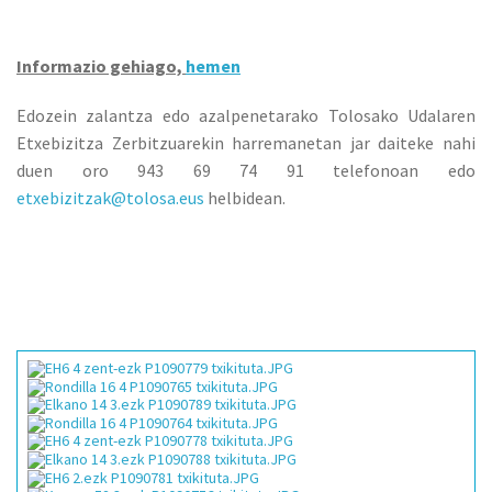
Informazio gehiago,
hemen
Edozein zalantza edo azalpenetarako Tolosako Udalaren
Etxebizitza Zerbitzuarekin harremanetan jar daiteke nahi
duen oro 943 69 74 91 telefonoan edo
etxebizitzak@tolosa
.eus
helbidean.