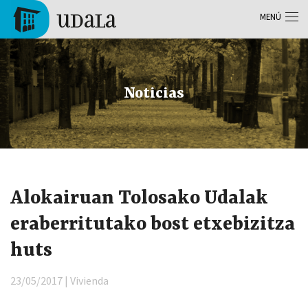
Pasar al contenido principal
MENÚ
Tolosa
Noticias
Alokairuan Tolosako Udalak
eraberritutako bost etxebizitza
huts
23/05/2017 | Vivienda