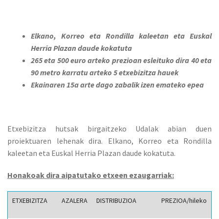
Elkano, Korreo eta Rondilla kaleetan eta Euskal
Herria Plazan daude kokatuta
265 eta 500 euro arteko prezioan esleituko dira 40 eta
90 metro karratu arteko 5 etxebizitza hauek
Ekainaren 15a arte dago zabalik izen emateko epea
Etxebizitza hutsak birgaitzeko Udalak abian duen
proiektuaren lehenak dira. Elkano, Korreo eta Rondilla
kaleetan eta Euskal Herria Plazan daude kokatuta.
Honakoak dira aipatutako etxeen ezaugarriak:
ETXEBIZITZA
AZALERA
DISTRIBUZIOA
PREZIOA/hileko