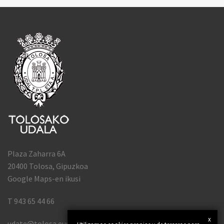
Plaza Zaharra 6A
20400 Tolosa, Gipuzkoa
Google Maps-en ikusi
T 943 65 44 66
x
udate@tolosa.eus