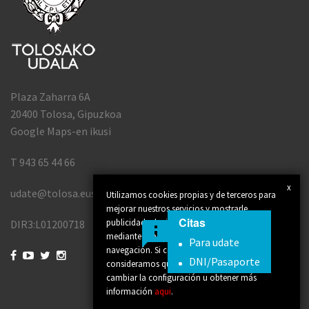
Plaza Zaharra 6A
20400 Tolosa, Gipuzkoa
Google Maps-en ikusi
T 943 65 44 66
x
udate@tolosa.eus
Utilizamos cookies propias y de terceros para
mejorar nuestros servicios y mostrarle
Citas
publicidad relacionada con sus preferencias
DIR3:L01200718
mediante el análisis de sus hábitos de
Para udate
navegación. Si continúa navegando,




DNI/Pasaporte
consideramos que acepta su uso. Puede
cambiar la configuración u obtener más
información
aqui
.