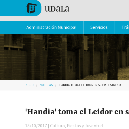
Pasar al contenido principal
Tolosa
Administración Municipal
Servicios
Trá
Usted está aquí
INICIO
NOTICIAS
'HANDIA' TOMA EL LEIDOR EN SU PRE-ESTRENO
'Handia' toma el Leidor en 
18/10/2017 | Cultura, Fiestas y Juventud