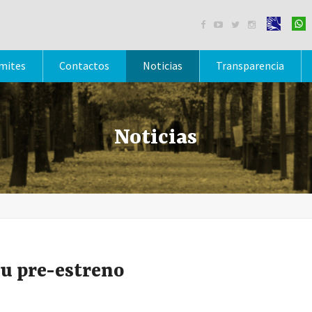




mites
Contactos
Noticias
Transparencia
Noticias
su pre-estreno