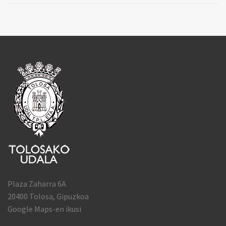
Plaza Zaharra 6A
20400 Tolosa, Gipuzkoa
Google Maps-en ikusi