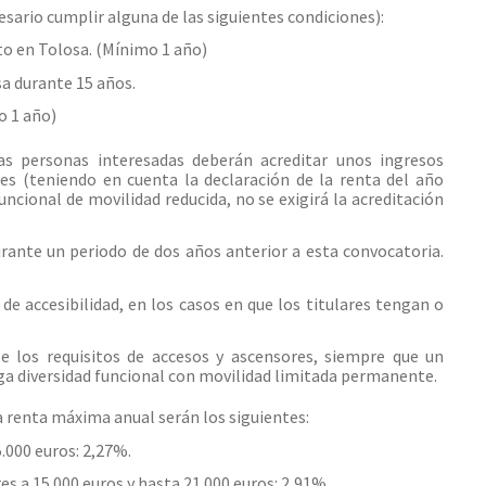
esario cumplir alguna de las siguientes condiciones):
o en Tolosa. (Mínimo 1 año)
 durante 15 años.
o 1 año)
as personas interesadas deberán acreditar unos ingresos
es (teniendo en cuenta la declaración de la renta del año
uncional de movilidad reducida, no se exigirá la acreditación
rante un periodo de dos años anterior a esta convocatoria.
 de accesibilidad, en los casos en que los titulares tengan o
ple los requisitos de accesos y ascensores, siempre que un
ga diversidad funcional con movilidad limitada permanente.
la renta máxima anual serán los siguientes:
.000 euros: 2,27%.
s a 15.000 euros y hasta 21.000 euros: 2,91%.