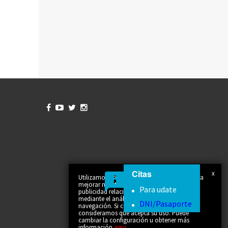




Citas
x
Utilizamos cookies propias y de terceros para
mejorar nuestros servicios y mostrarle
Para udate
publicidad relacionada con sus preferencias
mediante el análisis de sus hábitos de
DNI/Pasaporte
navegación. Si continúa navegando,
consideramos que acepta su uso. Puede
cambiar la configuración u obtener más
información
aqui
.