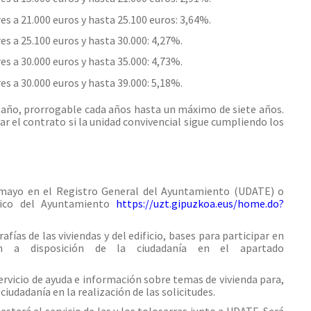
s a 21.000 euros y hasta 25.100 euros: 3,64%.
s a 25.100 euros y hasta 30.000: 4,27%.
s a 30.000 euros y hasta 35.000: 4,73%.
s a 30.000 euros y hasta 39.000: 5,18%.
 año, prorrogable cada años hasta un máximo de siete años.
ar el contrato si la unidad convivencial sigue cumpliendo los
e mayo en el Registro General del Ayuntamiento (UDATE) o
nico del Ayuntamiento
https://uzt.gipuzkoa.eus/home.do?
afías de las viviendas y del edificio, bases para participar en
tán a disposición de la ciudadanía en el apartado
vicio de ayuda e información sobre temas de vivienda para,
ciudadanía en la realización de las solicitudes.
estará al servicio de las y los tolosarras junto a UDATE. Será