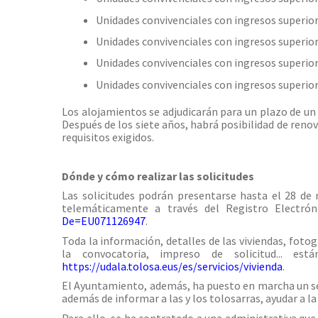
Unidades convivenciales con ingresos superiore
Unidades convivenciales con ingresos superiore
Unidades convivenciales con ingresos superiore
Unidades convivenciales con ingresos superiore
Los alojamientos se adjudicarán para un plazo de un
Después de los siete años, habrá posibilidad de renov
requisitos exigidos.
Dónde y cómo realizar las solicitudes
Las solicitudes podrán presentarse hasta el 28 d
telemáticamente a través del Registro Electró
De=EU071126947
.
Toda la información, detalles de las viviendas, fotogr
la convocatoria, impreso de solicitud... es
https://udala.tolosa.eus/es/servicios/vivienda
.
El Ayuntamiento, además, ha puesto en marcha un ser
además de informar a las y los tolosarras, ayudar a la 
Para ello, se ha contratado a una administrativa que 