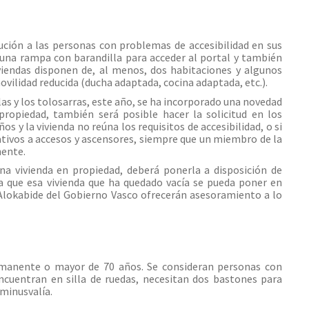
ución a las personas con problemas de accesibilidad en sus
s, una rampa con barandilla para acceder al portal y también
iviendas disponen de, al menos, dos habitaciones y algunos
lidad reducida (ducha adaptada, cocina adaptada, etc.).
 las y los tolosarras, este año, se ha incorporado una novedad
propiedad, también será posible hacer la solicitud en los
os y la vivienda no reúna los requisitos de accesibilidad, o si
elativos a accesos y ascensores, siempre que un miembro de la
nente.
na vivienda en propiedad, deberá ponerla a disposición de
ra que esa vivienda que ha quedado vacía se pueda poner en
e Alokabide del Gobierno Vasco ofrecerán asesoramiento a lo
rmanente o mayor de 70 años. Se consideran personas con
ncuentran en silla de ruedas, necesitan dos bastones para
minusvalía.