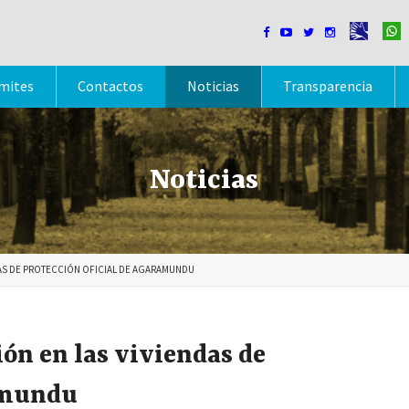




mites
Contactos
Noticias
Transparencia
Noticias
NDAS DE PROTECCIÓN OFICIAL DE AGARAMUNDU
ión en las viviendas de
ramundu