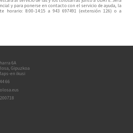
encial y para ponerse en contacto con el servicio de ayuda, la
nte horario: 8:00-14:15 a 943 697491 (extensión 126) o a
harra 6A
losa, Gipuzkoa
aps-en ikusi
44 66
olosa.eus
1200718