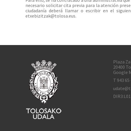
necesario solicitar cita previa para la atención pres
ciudadanía deberá llamar o escribir en el siguie
etxebizitzak@tolosa.eus.
Plaza Za
20400 To
Google M
T 943 65 
udate@t
DIR3:L0