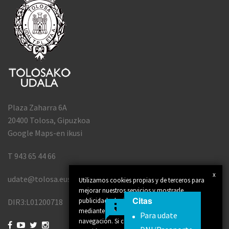
Plaza Zaharra 6A
20400 Tolosa, Gipuzkoa
Google Maps-en ikusi
T 943 65 44 66
x
udate@tolosa.eus
Utilizamos cookies propias y de terceros para
mejorar nuestros servicios y mostrarle
Citas
publicidad relacionada con sus preferencias
DIR3:L01200718
mediante el análisis de sus hábitos de
Para udate
navegación. Si continúa navegando,



