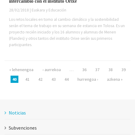
intercambio con el instituto Orixe
28/02/2018 | Euskara y Educación
Los retos locales en torno al cambio climático y la sostenibilidad
serán el tema de trabajo en su semana de estancia en Tolosa. Es un
proyecto recién iniciado y los 16 alumnos y alumnas de Menen
(Flandes) y otros tantos del instituto Orixe serán sus primeros
participantes.
Páginas
« lehenengoa
‹ aurrekoa
…
36
37
38
39
40
41
42
43
44
hurrengoa ›
azkena »
Noticias
Subvenciones