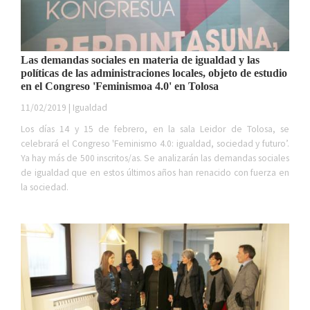
Las demandas sociales en materia de igualdad y las
políticas de las administraciones locales, objeto de estudio
en el Congreso 'Feminismoa 4.0' en Tolosa
11/02/2019 | Igualdad
Los días 14 y 15 de febrero, en la sala Leidor de Tolosa, se
celebrará el Congreso 'Feminismo 4.0: igualdad, sociedad y futuro’.
Ya hay más de 500 inscritos/as. Se analizarán las demandas sociales
de igualdad que en estos últimos años han renacido con fuerza en
la sociedad.