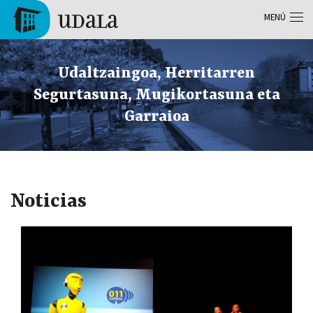
Pasar al contenido principal
MENÚ
Tolosa
Udaltzaingoa, Herritarren
Segurtasuna, Mugikortasuna eta
Garraioa
Noticias