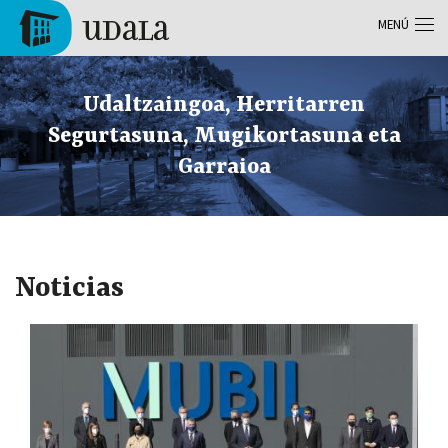
Pasar al contenido principal
MENÚ
Tolosa
Udaltzaingoa, Herritarren
Segurtasuna, Mugikortasuna eta
Garraioa
Noticias