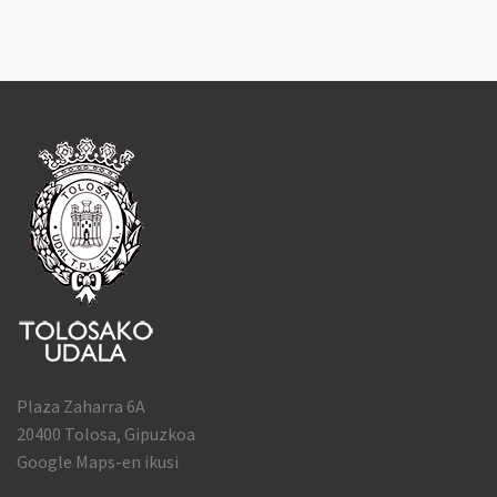
Plaza Zaharra 6A
20400 Tolosa, Gipuzkoa
Google Maps-en ikusi