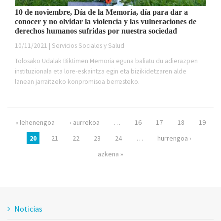
10 de noviembre, Día de la Memoria, día para dar a
conocer y no olvidar la violencia y las vulneraciones de
derechos humanos sufridas por nuestra sociedad
10/11/2021 | Servicios Sociales y Salud
Tolosako Udalak Biktimen Memoria eguna baliatu du adierazpen
instituzionala eta lore-eskaintza egin eta bizikidetzaren alde
lanean jarraitzeko konpromisoa berresteko.
Páginas
« lehenengoa
‹ aurrekoa
…
16
17
18
19
20
21
22
23
24
…
hurrengoa ›
azkena »
Noticias