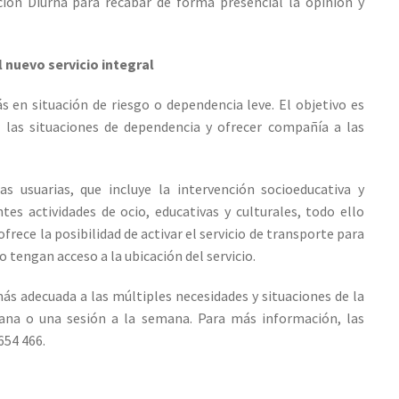
nción Diurna para recabar de forma presencial la opinión y
 nuevo servicio integral
s en situación de riesgo o dependencia leve. El objetivo es
 las situaciones de dependencia y ofrecer compañía a las
s usuarias, que incluye la intervención socioeducativa y
entes actividades de ocio, educativas y culturales, todo ello
frece la posibilidad de activar el servicio de transporte para
 tengan acceso a la ubicación del servicio.
s adecuada a las múltiples necesidades y situaciones de la
emana o una sesión a la semana. Para más información, las
654 466.