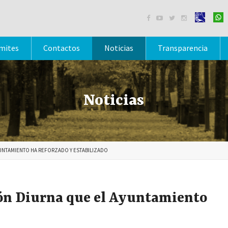




mites
Contactos
Noticias
Transparencia
Noticias
AYUNTAMIENTO HA REFORZADO Y ESTABILIZADO
ción Diurna que el Ayuntamiento