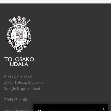
Plaza Zaharra 6A
20400 Tolosa, Gipuzkoa
Google Maps-en ikusi
T 943 65 44 66
x
udate@tolosa.eus