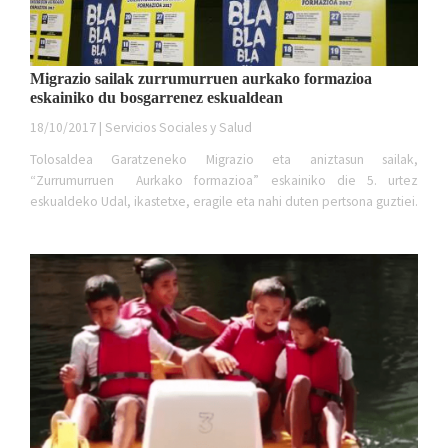
Migrazio sailak zurrumurruen aurkako formazioa
eskainiko du bosgarrenez eskualdean
18/10/2017 | Servicios Sociales y Salud
Tolosaldea Garatzeneko Migrazio eta aniztasun sailak,
“Zurrumurruen Aurkako formazioa” eskainiko die 5. urtez
eskualdeko Udal, ikastetxe, eragile eta nahi duten pertsona guztiei.