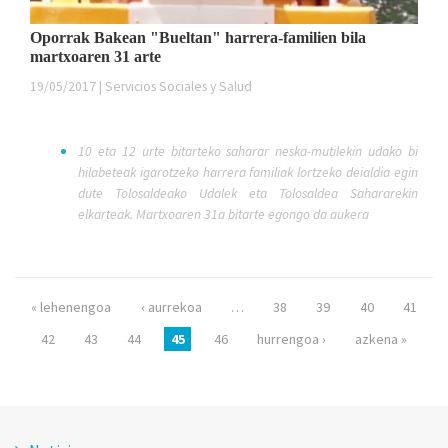
Oporrak Bakean "Bueltan" harrera-familien bila
martxoaren 31 arte
19/05/2017 | Servicios Sociales y Salud
10 eta 12 urte bitarteko saharar neska-mutilekin udako bi
hilabeteak igarotzeko harrera familiak lortzeko deialdia egin
dute Tolosaldeako Udalek eta Tolosaldea Sahararekin
elkarteak. Martxoaren 31a bitarte egongo da aukera
Páginas
« lehenengoa
‹ aurrekoa
…
38
39
40
41
42
43
44
45
46
hurrengoa ›
azkena »