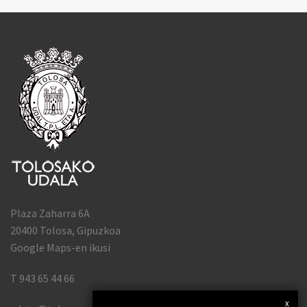
Plaza Zaharra 6A
20400 Tolosa, Gipuzkoa
Google Maps-en ikusi
T 943 65 44 66
x