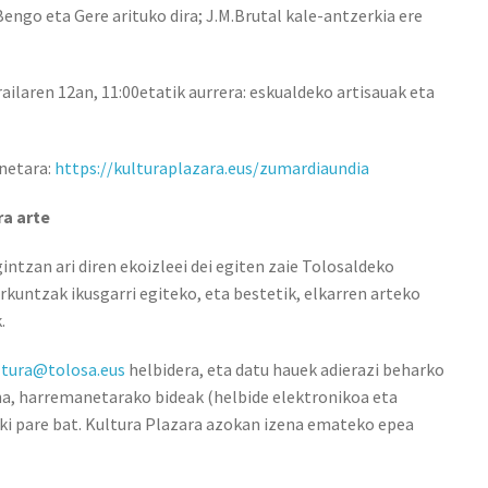
engo eta Gere arituko dira; J.M.Brutal kale-antzerkia ere
ailaren 12an, 11:00etatik aurrera: eskualdeko artisauak eta
netara:
https://kulturaplazara.eus/zumardiaundia
ra arte
gintzan ari diren ekoizleei dei egiten zaie Tolosaldeko
rkuntzak ikusgarri egiteko, eta bestetik, elkarren arteko
k.
ltura@tolosa.eus
helbidera, eta datu hauek adierazi beharko
na, harremanetarako bideak (helbide elektronikoa eta
zki pare bat. Kultura Plazara azokan izena emateko epea