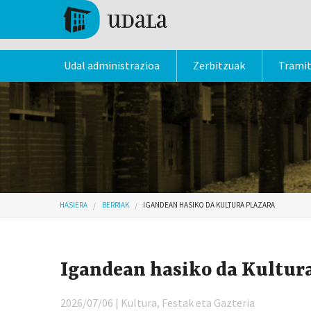
Skip to main content
Tolosa
Udal administrazioa
Zerbitzuak
Trami
Hemen zaude
HASIERA
BERRIAK
IGANDEAN HASIKO DA KULTURA PLAZARA
Igandean hasiko da Kultura
2026/07/06 | Kultura, Festak eta Gazteria