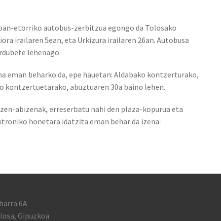
joan-etorriko autobus-zerbitzua egongo da Tolosako
ora irailaren 5ean, eta Urkizura irailaren 26an. Autobusa
ordubete lehenago.
ena eman beharko da, epe hauetan: Aldabako kontzerturako,
ko kontzertuetarako, abuztuaren 30a baino lehen.
 izen-abizenak, erreserbatu nahi den plaza-kopurua eta
troniko honetara idatzita eman behar da izena:
harra 6A
losa, Gipuzkoa