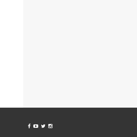



