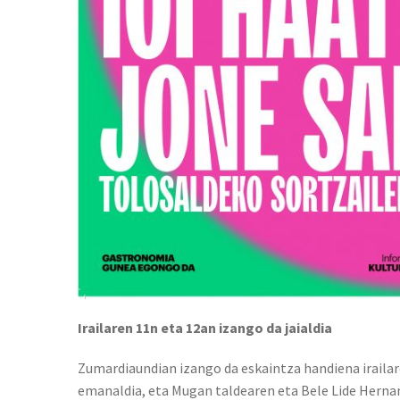
Irailaren 11n eta 12an izango da jaialdia
Zumardiaundian izango da eskaintza handiena irailar
emanaldia, eta Mugan taldearen eta Bele Lide Herna