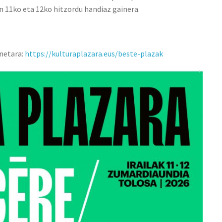
en 11ko eta 12ko hitzordu handiaz gainera.
netara:
https://kulturaplazara.eus/beste-plazak