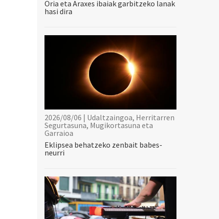
Oria eta Araxes ibaiak garbitzeko lanak
hasi dira
2026/08/06 | Udaltzaingoa, Herritarren
Segurtasuna, Mugikortasuna eta
Garraioa
Eklipsea behatzeko zenbait babes-
neurri