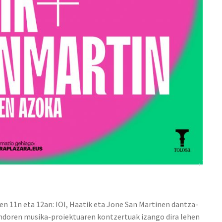
en 11n eta 12an: IOI, Haatik eta Jone San Martinen dantza-
ndoren musika-proiektuaren kontzertuak izango dira lehen