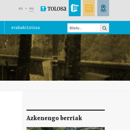
es
eu
Bilatu
erabaki.tolosa
Bilaketa
formularioa
Azkenengo berriak