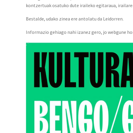
kontzertuak osatuko dute iraileko egitaraua, irailar
Bestalde, udako zinea ere antolatu da Leidorren.
Informazio gehiago nahi izanez gero, jo webgune ho