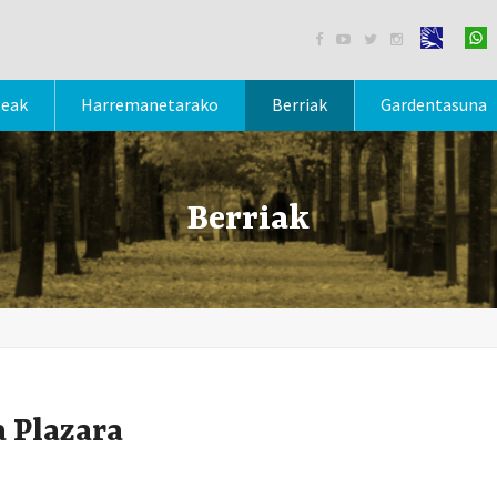




teak
Harremanetarako
Berriak
Gardentasuna
Berriak
 Plazara