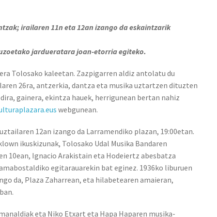
intzak; irailaren 11n eta 12an izango da eskaintzarik
zoetako jardueratara joan-etorria egiteko.
ra Tolosako kaleetan. Zazpigarren aldiz antolatu du
ilaren 26ra, antzerkia, dantza eta musika uztartzen dituzten
 dira, gainera, ekintza hauek, herrigunean bertan nahiz
ulturaplazara.eus
webgunean.
 uztailaren 12an izango da Larramendiko plazan, 19:00etan.
klown ikuskizunak, Tolosako Udal Musika Bandaren
n 10ean, Ignacio Arakistain eta Hodeiertz abesbatza
Hamabostaldiko egitarauarekin bat eginez. 1936ko liburuen
ngo da, Plaza Zaharrean, eta hilabetearen amaieran,
ban.
emanaldiak eta Niko Etxart eta Hapa Haparen musika-