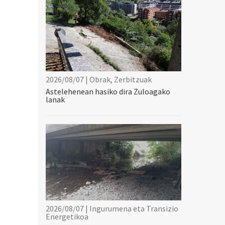
2026/08/07 | Obrak, Zerbitzuak
Astelehenean hasiko dira Zuloagako
lanak
2026/08/07 | Ingurumena eta Transizio
Energetikoa