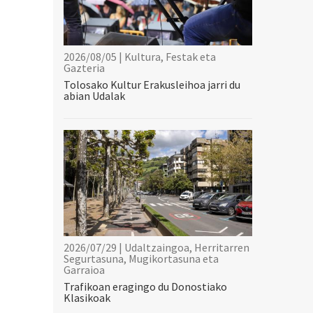
2026/08/05 | Kultura, Festak eta
Gazteria
Tolosako Kultur Erakusleihoa jarri du
abian Udalak
2026/07/29 | Udaltzaingoa, Herritarren
Segurtasuna, Mugikortasuna eta
Garraioa
Trafikoan eragingo du Donostiako
Klasikoak