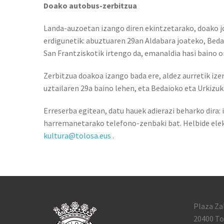
Doako autobus-zerbitzua
Landa-auzoetan izango diren ekintzetarako, doako 
erdigunetik: abuztuaren 29an Aldabara joateko, Bedai
San Frantziskotik irtengo da, emanaldia hasi baino 
Zerbitzua doakoa izango bada ere, aldez aurretik iz
uztailaren 29a baino lehen, eta Bedaioko eta Urkizu
Erreserba egitean, datu hauek adierazi beharko dira:
harremanetarako telefono-zenbaki bat. Helbide elek
kultura@tolosa.eus
.
Plaza Za
20400 To