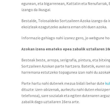
egunean, eta bigarrenean, Kattalin eta Nenufarrak, B
izango da ikusgai.
Bestalde, Tolosaldeko Sortzaileen Azoka izango da ir
ekoizleak ezagutzeko aukera eman ohi duen azoka.
Informazio gehiago nahi izanez gero, jo webgune ho
Azokan izena emateko epea zabalik uztailaren 16
Besteak beste, arropa, serigrafia, pintura, eta bitxin
Sortzaileen Azokan parte hartzera. Batetik, euren so
harremana estutzeko topagunea izan nahi du azoka
Parte hartu nahi dutenek mezua bidali behar dute
ku
dituzte: izen-abizenak, aurkeztu nahi duten ekoizpe
telefonoa), sare sozialak eta egiten dutenaren arga
zabalik dago uztailaren 16era arte.