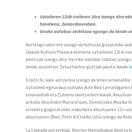
Uztailaren 12tik irailaren 26ra izango dira ek
handiena, Zumardiaundian.
Doako autobus-zerbitzua egongo da landa-au
Aurtengo udan ere izango da kulturaz gozatzeko auke
Udalak Kultura Plazara ekimena: uztailaren 12tik ira
ekintzak izango dira. Herriko hainbat tokitan izango
landa-auzoetan. Zehaztastun guztiak jasota daude
k
Eraitsi SL kale-antzerkia izango da lehen emanaldia:
Uztaileko egitaraua osatuko dute Bea Larrañagaren 
emanaldiak eta Zuhamu dantza bertikalak. Abuztuare
arituko dira Andre Maria elizan, Donostiako Musika 
erreketa gogoratzeko irakurketa abuztuaren 11n iza
abuztuaren 29an, Petti & Etxeko Uzta izango da Alda
La Llegada antzerkiak, Alurren Hamaikakua dantza 