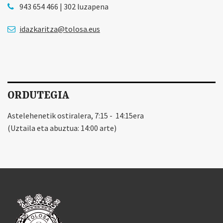
943 654 466 | 302 luzapena
idazkaritza@tolosa.eus
ORDUTEGIA
Astelehenetik ostiralera, 7:15 - 14:15era
(Uztaila eta abuztua: 14:00 arte)