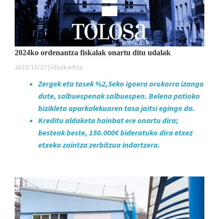
2024ko ordenantza fiskalak onartu ditu udalak
2023/10/27 | Idazkaritza
Zergek eta tasek %2,5eko igoera orokorra izango
dute, salbuespenak salbuespen. Belena patioko
bizikleta aparkalekuaren tasa jaitsi egingo da.
Kreditu aldaketa hainbat ere onartu dira;
besteak beste, 150.000€ bideratuko dira etxez
etxeko zaintza zerbitzua indartzera.