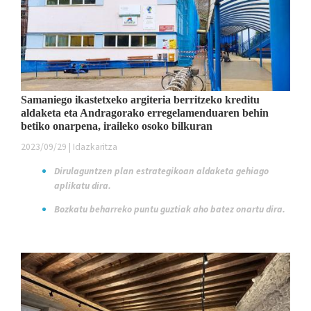
Samaniego ikastetxeko argiteria berritzeko kreditu
aldaketa eta Andragorako erregelamenduaren behin
betiko onarpena, iraileko osoko bilkuran
2023/09/29 | Idazkaritza
Dirulaguntzen plan estrategikoan aldaketa gehiago
aplikatu dira.
Bozkatu beharreko puntu guztiak aho batez onartu dira.