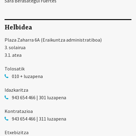
Sara Berasategui Fuertes
Helbidea
Plaza Zaharra 6A (Eraikuntza administratiboa)
3. solairua
3.1. atea
Tolosatik
010 + luzapena
Idazkaritza
943 654 466 | 301 luzapena
Kontratazioa
943 654 466 | 311 luzapena
Etxebizitza