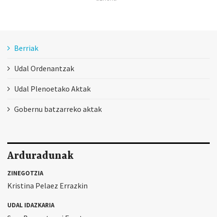
Berriak
Udal Ordenantzak
Udal Plenoetako Aktak
Gobernu batzarreko aktak
Arduradunak
ZINEGOTZIA
Kristina Pelaez Errazkin
UDAL IDAZKARIA