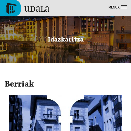
Skip to main content
MENUA
Tolosa
Idazkaritza
Berriak