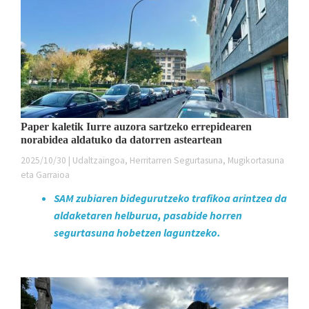
Paper kaletik Iurre auzora sartzeko errepidearen
norabidea aldatuko da datorren asteartean
2025/10/30 | Udaltzaingoa, Herritarren Segurtasuna, Mugikortasuna
eta Garraioa
SAM zubiaren bidegurutzeko trafikoa arintzea da
aldaketaren helburua, pasabide horren
segurtasuna hobetzen laguntzeko.