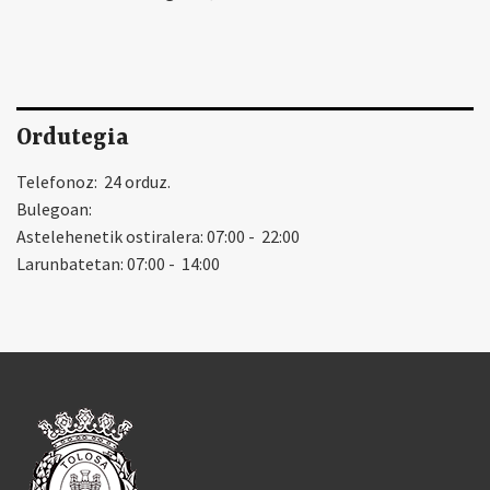
Ordutegia
Telefonoz: 24 orduz.
Bulegoan:
Astelehenetik ostiralera: 07:00 - 22:00
Larunbatetan: 07:00 - 14:00