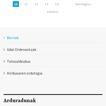
10
11
12
13
14
…
hurrengoa ›
azkena »
Berriak
Udal Ordenantzak
Tolosaldeabus
Hiribusaren ordutegia
Arduradunak