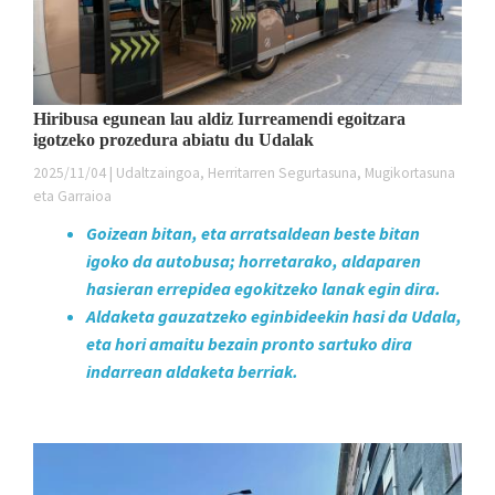
Hiribusa egunean lau aldiz Iurreamendi egoitzara
igotzeko prozedura abiatu du Udalak
2025/11/04 | Udaltzaingoa, Herritarren Segurtasuna, Mugikortasuna
eta Garraioa
Goizean bitan, eta arratsaldean beste bitan
igoko da autobusa; horretarako, aldaparen
hasieran errepidea egokitzeko lanak egin dira.
Aldaketa gauzatzeko eginbideekin hasi da Udala,
eta hori amaitu bezain pronto sartuko dira
indarrean aldaketa berriak.