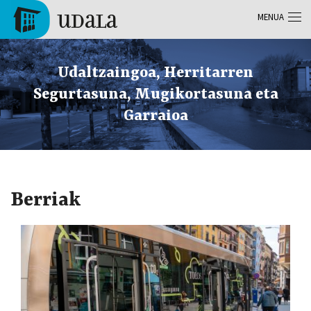
Skip to main content
MENUA
Tolosa
Udaltzaingoa, Herritarren
Segurtasuna, Mugikortasuna eta
Garraioa
Berriak