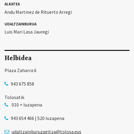
ALKATEA
Andu Martinez de Rituerto Arregi
UDALTZAINBURUA
Luis Mari Lasa Jauregi
Helbidea
Plaza Zaharra 6
943 675 858
Tolosatik
010 + luzapena
943 654 466 | 520 luzapena
udaltzainburuzagitza@tolosa.eus