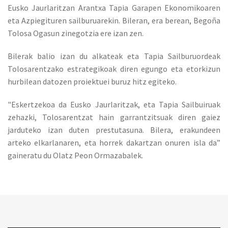
Eusko Jaurlaritzan Arantxa Tapia Garapen Ekonomikoaren
eta Azpiegituren sailburuarekin. Bileran, era berean, Begoña
Tolosa Ogasun zinegotzia ere izan zen.
Bilerak balio izan du alkateak eta Tapia Sailburuordeak
Tolosarentzako estrategikoak diren egungo eta etorkizun
hurbilean datozen proiektuei buruz hitz egiteko.
"Eskertzekoa da Eusko Jaurlaritzak, eta Tapia Sailbuiruak
zehazki, Tolosarentzat hain garrantzitsuak diren gaiez
jarduteko izan duten prestutasuna. Bilera, erakundeen
arteko elkarlanaren, eta horrek dakartzan onuren isla da”
gaineratu du Olatz Peon Ormazabalek.