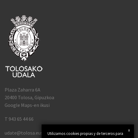
Plaza Zaharra 6A
20400 Tolosa, Gipuzkoa
Google Maps-en ikusi
T 943 65 44 66
x
udate@tolosa.eus
Utilizamos cookies propias y de terceros para