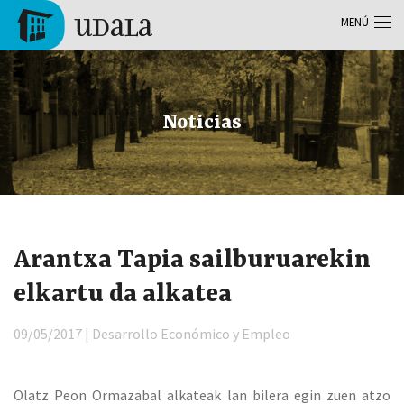
Pasar al contenido principal
MENÚ
Tolosa
Noticias
Arantxa Tapia sailburuarekin
elkartu da alkatea
09/05/2017 | Desarrollo Económico y Empleo
Olatz Peon Ormazabal alkateak lan bilera egin zuen atzo