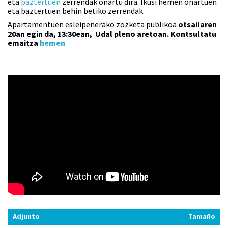
eta
baztertuen
zerrendak onartu dira. Ikusi hemen onartuen
eta baztertuen behin betiko zerrendak.
Apartamentuen esleipenerako zozketa publikoa
otsailaren
20an egin da, 13:30ean, Udal pleno aretoan. Kontsultatu
emaitza
hemen
Adjunto
Tamaño