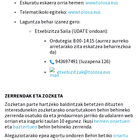
Eskuratu eskaera orria hemen:
www.tolosa.eus
Telematikoki egiteko:
www.tolosa.eus
Laguntza behar izanez gero:
Etxebizitza Saila (UDATE ondoan):
Ordutegia: 8:00-14:15 (aurrez aurreko
arretarako zita eskatzea beharrezkoa
da)
943697491 (luzapena 126)
etxebizitzak@tolosa.eus
ZERRENDAK ETA ZOZKETA
Zozketan parte hartzeko baldintzak betetzen dituzten
interesdunekin zozketarako onartutakoen behin behineko
zerrenda osatuko da eta jendaurrean jarriko da udalaren web
orrian eta iragarki taulan 10 egunez. Ikusi
hemen onartuen
eta
baztertuen
behin behineko zerrenda.
Alegaziotarako epea agortu ondoren Behin betiko
onartu