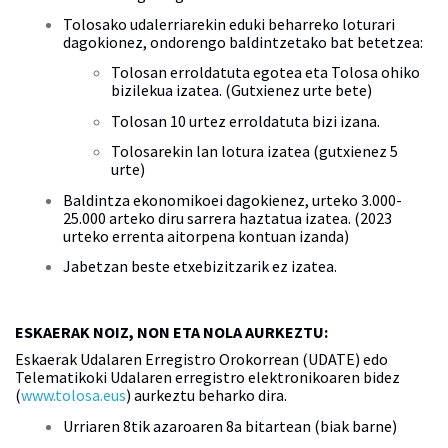
Tolosako udalerriarekin eduki beharreko loturari
dagokionez, ondorengo baldintzetako bat betetzea:
Tolosan erroldatuta egotea eta Tolosa ohiko
bizilekua izatea. (Gutxienez urte bete)
Tolosan 10 urtez erroldatuta bizi izana.
Tolosarekin lan lotura izatea (gutxienez 5
urte)
Baldintza ekonomikoei dagokienez, urteko 3.000-
25.000 arteko diru sarrera haztatua izatea. (2023
urteko errenta aitorpena kontuan izanda)
Jabetzan beste etxebizitzarik ez izatea.
ESKAERAK NOIZ, NON ETA NOLA AURKEZTU:
Eskaerak Udalaren Erregistro Orokorrean (UDATE) edo
Telematikoki Udalaren erregistro elektronikoaren bidez
(
www.tolosa.eus
) aurkeztu beharko dira.
Urriaren 8tik azaroaren 8a bitartean (biak barne)