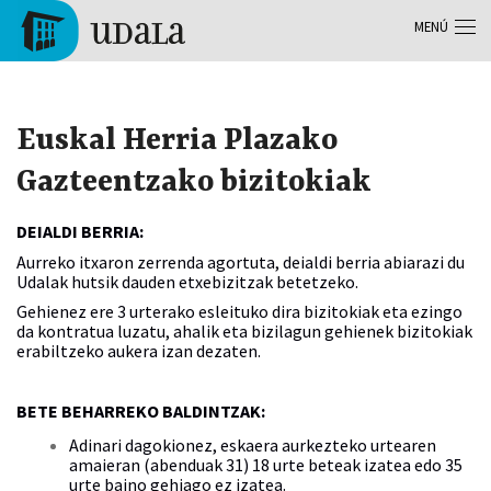
Pasar al contenido principal
MENÚ
Tolosa
Euskal Herria Plazako
Gazteentzako bizitokiak
DEIALDI BERRIA:
Aurreko itxaron zerrenda agortuta, deialdi berria abiarazi du
Udalak hutsik dauden etxebizitzak betetzeko.
Gehienez ere 3 urterako esleituko dira bizitokiak eta ezingo
da kontratua luzatu, ahalik eta bizilagun gehienek bizitokiak
erabiltzeko aukera izan dezaten.
BETE BEHARREKO BALDINTZAK:
Adinari dagokionez, eskaera aurkezteko urtearen
amaieran (abenduak 31) 18 urte beteak izatea edo 35
urte baino gehiago ez izatea.