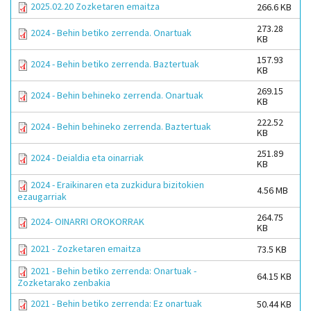
2025.02.20 Zozketaren emaitza
266.6 KB
273.28
2024 - Behin betiko zerrenda. Onartuak
KB
157.93
2024 - Behin betiko zerrenda. Baztertuak
KB
269.15
2024 - Behin behineko zerrenda. Onartuak
KB
222.52
2024 - Behin behineko zerrenda. Baztertuak
KB
251.89
2024 - Deialdia eta oinarriak
KB
2024 - Eraikinaren eta zuzkidura bizitokien
4.56 MB
ezaugarriak
264.75
2024- OINARRI OROKORRAK
KB
2021 - Zozketaren emaitza
73.5 KB
2021 - Behin betiko zerrenda: Onartuak -
64.15 KB
Zozketarako zenbakia
2021 - Behin betiko zerrenda: Ez onartuak
50.44 KB