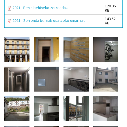
120.96
2021 - Behin behineko zerrendak
KB
143.52
2021 - Zerrenda berriak osatzeko oinarriak.
KB