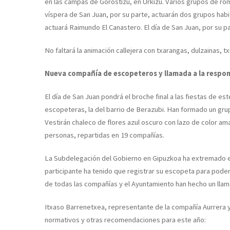
en las campas de Gorostizu, en Urkizu. Varios grupos de rom
víspera de San Juan, por su parte, actuarán dos grupos hab
actuará Raimundo El Canastero. El día de San Juan, por su pa
No faltará la animación callejera con txarangas, dulzainas, tx
Nueva compañía de escopeteros y llamada a la respon
El día de San Juan pondrá el broche final a las fiestas de 
escopeteras, la del barrio de Berazubi. Han formado un grupo
Vestirán chaleco de flores azul oscuro con lazo de color ama
personas, repartidas en 19 compañías.
La Subdelegación del Gobierno en Gipuzkoa ha extremado es
participante ha tenido que registrar su escopeta para poder
de todas las compañías y el Ayuntamiento han hecho un llam
Itxaso Barrenetxea, representante de la compañía Aurrera 
normativos y otras recomendaciones para este año: