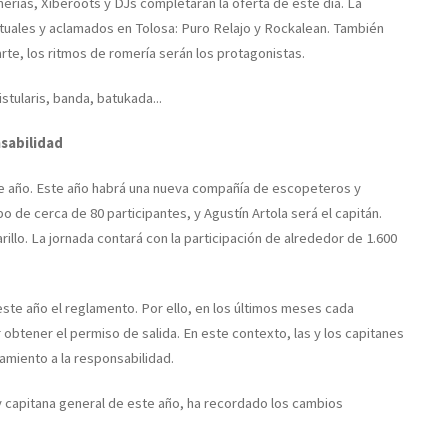
erías, Xiberoots y DJs completarán la oferta de este día. La
ituales y aclamados en Tolosa: Puro Relajo y Rockalean. También
rte, los ritmos de romería serán los protagonistas.
istularis, banda, batukada...
sabilidad
este año. Este año habrá una nueva compañía de escopeteros y
 de cerca de 80 participantes, y Agustín Artola será el capitán.
rillo. La jornada contará con la participación de alrededor de 1.600
te año el reglamento. Por ello, en los últimos meses cada
 obtener el permiso de salida. En este contexto, las y los capitanes
amiento a la responsabilidad.
y capitana general de este año, ha recordado los cambios