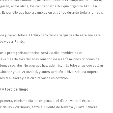
ogerán, entre otros, los campeonatos 3x3 que organiza TAKE. En
a. Es por ello que habrá cambios en el tráfico durante toda la jornada.
1 de junio en Tolosa. El chupinazo de los Sanjuanes de este año será
vida a 'Pirritx'.
ue la protagonista principal será Zulaika, también es un
 lleva más de tres décadas llenando de alegría muchos rincones de
 temas sociales. En el grupo hay, además, más tolosarras que actúan
Sánchez y Gari Aranzabal, y antes también lo hizo Kristina Ropero.
s al euskera y a la cultura vasca es notable».
l y toro de fuego
rimera, el mismo día del chupinazo, el día 21: visto el éxito de
tir de las 22:00 horas, entre el Puente de Navarra y Plaza Zaharra.