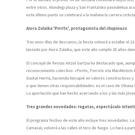
entre otros. Alondegi plaza y San Frantzisko pasealekua ac
este último punto se celebrará a la mañana la carrera ciclist
Aiora Zulaika 'Pirritx', protagonista del chupinazo
Tras unos días de descanso, la fiesta volverá a estallar el 2
lanzado por Aiora Zulaika, que este año cumple 25 años dando 
El concejal de fiestas Aitzol Gartzia ha destacado que, aunq
reconocimiento colectivo: «Pirritx, Porrotx eta MariMotots
Euskal Herria, haciendo hincapié en valores constructivos y
o que tienen otras responsabilidades: es el caso de Oihana 
La aportación que han hecho acercando a los y las más jóvene
Tres grandes novedades: regatas, espectáculo infanti
El programa festivo de este año incluye tres novedades. La p
Carnaval, volverá a las calles el toro de fuego. Lo hará a par