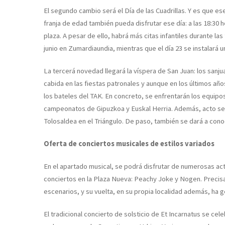
El segundo cambio será el Día de las Cuadrillas. Y es que ese
franja de edad también pueda disfrutar ese día: a las 18:30
plaza. A pesar de ello, habrá más citas infantiles durante la
junio en Zumardiaundia, mientras que el día 23 se instalará u
La tercerá novedad llegará la víspera de San Juan: los sanj
cabida en las fiestas patronales y aunque en los últimos año
los bateles del TAK. En concreto, se enfrentarán los equipos
campeonatos de Gipuzkoa y Euskal Herria. Además, acto segu
Tolosaldea en el Triángulo. De paso, también se dará a con
Oferta de conciertos musicales de estilos variados
En el apartado musical, se podrá disfrutar de numerosas actu
conciertos en la Plaza Nueva: Peachy Joke y Nogen. Precisa
escenarios, y su vuelta, en su propia localidad además, ha
El tradicional concierto de solsticio de Et Incarnatus se cele