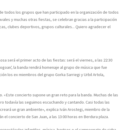
 de todos los grupos que han participado en la organización de todos
avales y muchas otras fiestas, se celebran gracias a la participación
s, clubes deportivos, grupos culturales... Quiero agradecer el
sa será el primer acto de las fiestas: será el viernes, a las 22:30
e Gogoan', la banda rendirá homenaje al grupo de música que fue
ción los ex miembros del grupo Gorka Sarriegi y Urbil Artola,
. «Este concierto supone un gran reto para la banda. Muchas de las
ro todavía las seguimos escuchando y cantando. Casi todas las
creará un gran ambiente», explica Iván Arostegi, miembro de la
 el concierto de San Juan, a las 13:00 horas en Berdura plaza.
espectáculos infantiles, música, bertsos o el campeonato de sidra,