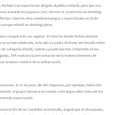
 día habrá un espectáculo dirigido al público infantil, para que esa
 horas actuarán los payasos
Gari, Montxo ta Joselontxo
en Alondegi
s fiestas: Haurren Hiria combinará juegos y espectáculos el 16 de
n parque infantil en Alondegi plaza.
uanes recuperarán sus regatas. El remo ha tenido históricamente
s no se han celebrado, este año se podrá disfrutar del desafío entre
 de categoría infantil, cadete y juvenil que han competido en los
ido, TAK realizará la presentación de la trainera femenina de
ocer el nuevo nombre de la embarcación.
aciones. El 21 de junio, día del chupinazo, por ejemplo, habrá dos
mente, el grupo tolosarra ha estado ocho largos años fuera de los
 generado expectación.
brará el Día de las Cuadrillas al mediodía, al igual que el año pasado,