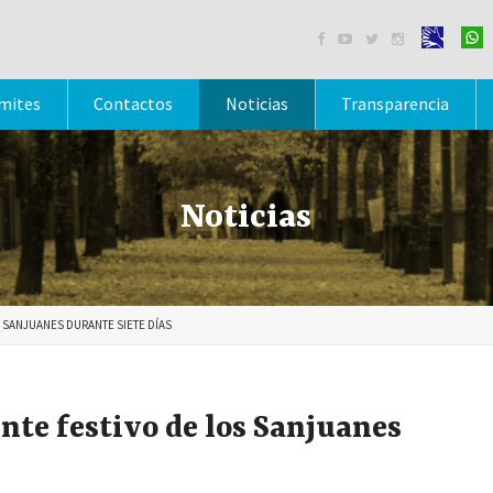




mites
Contactos
Noticias
Transparencia
Noticias
 SANJUANES DURANTE SIETE DÍAS
nte festivo de los Sanjuanes