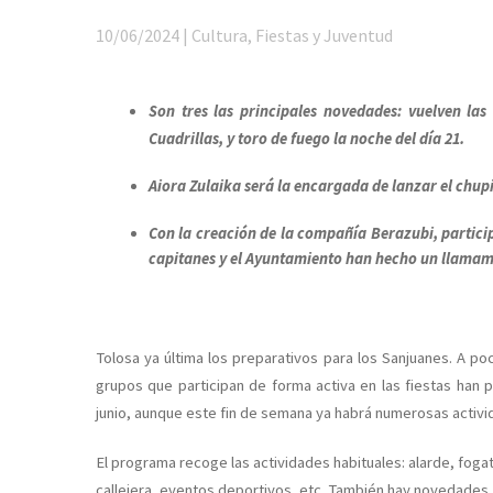
10/06/2024 | Cultura, Fiestas y Juventud
Son tres las principales novedades: vuelven las 
Cuadrillas, y toro de fuego la noche del día 21.
Aiora Zulaika será la encargada de lanzar el chupin
Con la creación de la compañía Berazubi, partici
capitanes y el Ayuntamiento han hecho un llamam
Tolosa ya última los preparativos para los Sanjuanes. A po
grupos que participan de forma activa en las fiestas han 
junio, aunque este fin de semana ya habrá numerosas activi
El programa recoge las actividades habituales: alarde, foga
callejera, eventos deportivos, etc. También hay novedades.