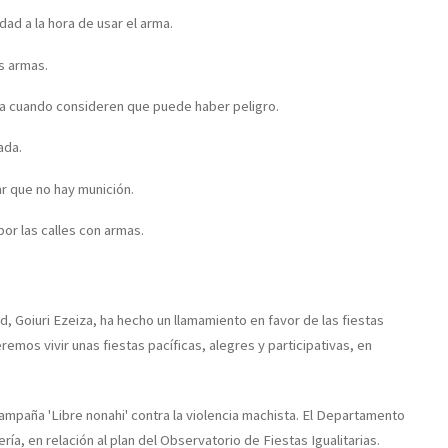
d a la hora de usar el arma.
s armas.
rma cuando consideren que puede haber peligro.
ada.
r que no hay munición.
 por las calles con armas.
ad, Goiuri Ezeiza, ha hecho un llamamiento en favor de las fiestas
ueremos vivir unas fiestas pacíficas, alegres y participativas, en
ampaña 'Libre nonahi' contra la violencia machista. El Departamento
ía, en relación al plan del Observatorio de Fiestas Igualitarias.