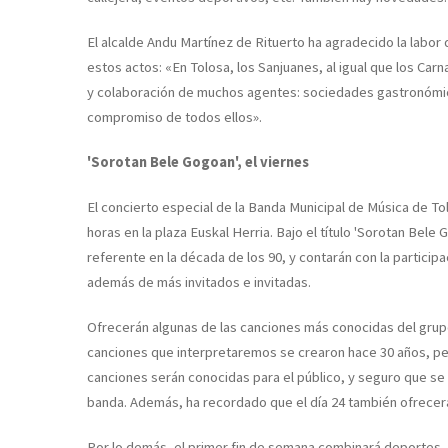
El alcalde Andu Martínez de Rituerto ha agradecido la labor
estos actos: «En Tolosa, los Sanjuanes, al igual que los Carn
y colaboración de muchos agentes: sociedades gastronómica
compromiso de todos ellos».
'Sorotan Bele Gogoan', el viernes
El concierto especial de la Banda Municipal de Música de Tolo
horas en la plaza Euskal Herria. Bajo el título 'Sorotan Bel
referente en la década de los 90, y contarán con la participa
además de más invitados e invitadas.
Ofrecerán algunas de las canciones más conocidas del grupo
canciones que interpretaremos se crearon hace 30 años, pe
canciones serán conocidas para el público, y seguro que se 
banda. Además, ha recordado que el día 24 también ofrecerán
Por lo demás, el primer fin de semana combinará deportes, 