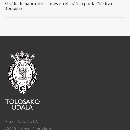
El sábado habrá afecciones en el tráfico por la Clásica de
Donostia
Plaza Zaharra 6A
20400 Tolosa, Gipuzkoa