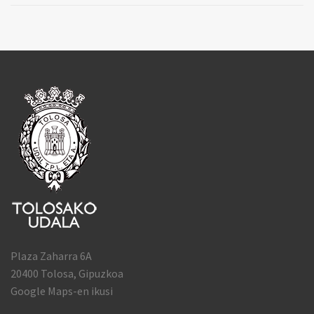
Plaza Zaharra 6A
20400 Tolosa, Gipuzkoa
Google Maps-en ikusi