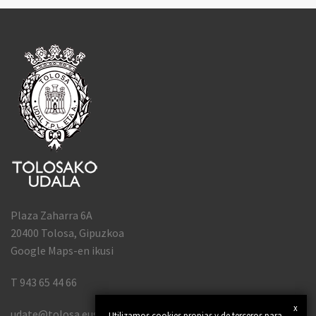
Plaza Zaharra 6A
20400 Tolosa, Gipuzkoa
Google Maps-en ikusi
T 943 65 44 66
x
udate@tolosa.eus
Utilizamos cookies propias y de terceros para