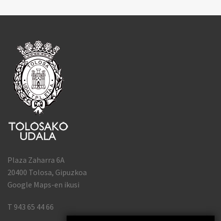
Plaza Zaharra 6A
20400 Tolosa, Gipuzkoa
Google Maps-en ikusi
T 943 65 44 66