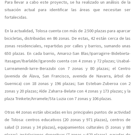
Para llevar a cabo este proyecto, se ha realizado un análisis de la
situación actual para identificar las áreas que necesitan ser
fortalecidas.
En la actualidad, Tolosa cuenta con más de 2.500 plazas para aparcar
bicicletas, distribuidas en 86 zonas. De estas, 42 están cerca de las
zonas residenciales, repartidas por calles y barrios, sumando unas
650 plazas. En cada barrio, Amaroz-San Blas/Iparragirre-Bidebieta-
Itasagun/Ibarlalde/Igarondo cuenta con 4 zonas y 72 plazas; Usabal-
Lurreamendi-Iurre-Berazubi con 7 zonas y 80 plazas; el Centro
(avenida de Álava, San Francisco, avenida de Navarra, árbol de
Guernica) con 18 zonas y 196 plazas; San Esteban-Zuberoa con 2
zonas y 20 plazas; Alde Zaharra-Belate con 4 zonas y 173 plazas; y la
plaza Trinkete/Arramele/Sta Luzia con 7 zonas y 106 plazas.
Otras 44 zonas están ubicadas en los principales puntos de actividad
de Tolosa: centros educativos (20 zonas y 971 plazas), centros de
salud (3 zonas y 34 plazas), equipamientos culturales (5 zonas y 88
plazas), instalaciones deportivas (7 zonas y 623 plazas), paradas de