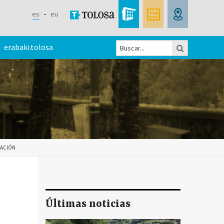
es
eu
Buscar
erabaki.tolosa
Formulario
de
búsqueda
ZACIÓN
Últimas noticias