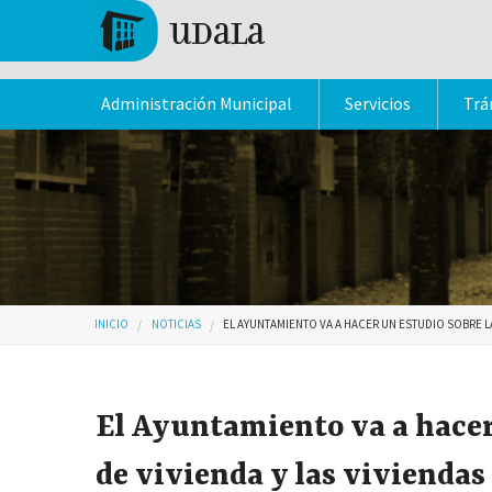
Pasar al contenido principal
Tolosa
Administración Municipal
Servicios
Trá
Usted está aquí
INICIO
NOTICIAS
EL AYUNTAMIENTO VA A HACER UN ESTUDIO SOBRE L
El Ayuntamiento va a hacer
de vivienda y las viviendas