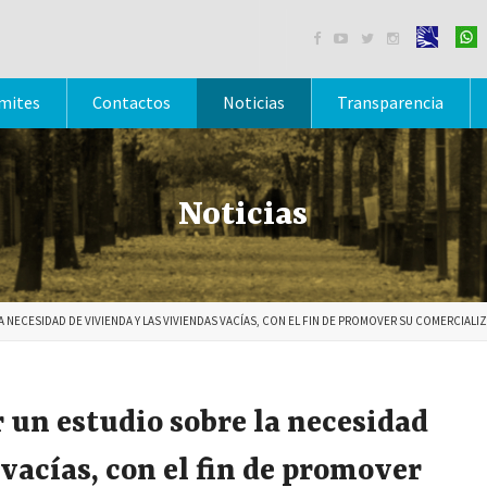




mites
Contactos
Noticias
Transparencia
Noticias
A NECESIDAD DE VIVIENDA Y LAS VIVIENDAS VACÍAS, CON EL FIN DE PROMOVER SU COMERCIALI
 un estudio sobre la necesidad
 vacías, con el fin de promover