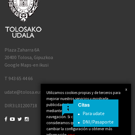
Plaza Zaharra 6A
20400 Tolosa, Gipuzkoa
Google Maps-en ikusi
T 943 65 44 66
x
udate@tolosa.eus
Utilizamos cookies propias y de terceros para
mejorar nuestros servicios y mostrarle
Citas
publicidad relacionada con sus preferencias
DIR3:L01200718
mediante el análisis de sus hábitos de
Para udate
navegación. Si continúa navegando,




DNI/Pasaporte
consideramos que acepta su uso. Puede
cambiar la configuración u obtener más
información
aqui
.