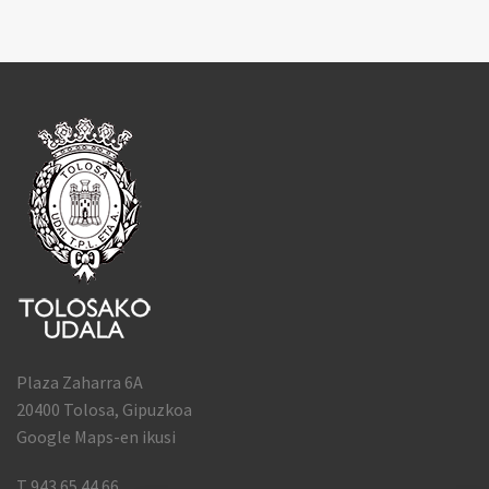
Plaza Zaharra 6A
20400 Tolosa, Gipuzkoa
Google Maps-en ikusi
T 943 65 44 66