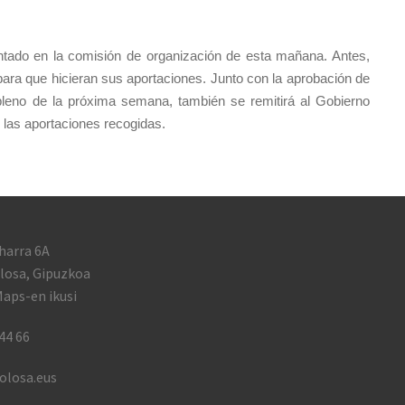
ntado en la comisión de organización de esta mañana. Antes,
para que hicieran sus aportaciones. Junto con la aprobación de
 pleno de la próxima semana, también se remitirá al Gobierno
 las aportaciones recogidas.
harra 6A
losa, Gipuzkoa
aps-en ikusi
44 66
olosa.eus