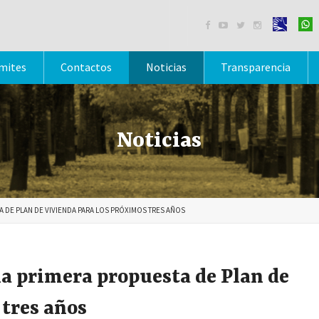




mites
Contactos
Noticias
Transparencia
Noticias
 DE PLAN DE VIVIENDA PARA LOS PRÓXIMOS TRES AÑOS
a primera propuesta de Plan de
 tres años