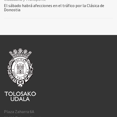
El sábado habrá afecciones en el tráfico por la Clásica de
Donostia
Plaza Zaharra 6A