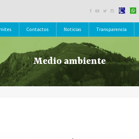




mites
Contactos
Noticias
Transparencia
Medio ambiente