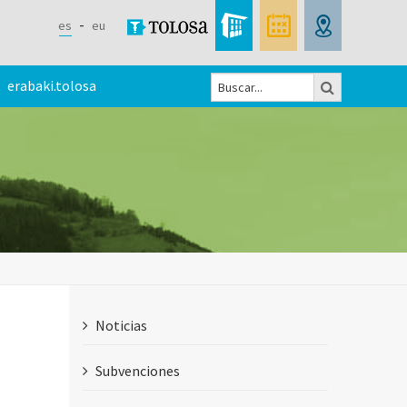
es
eu
Buscar
erabaki.tolosa
Formulario
de
búsqueda
Noticias
Subvenciones