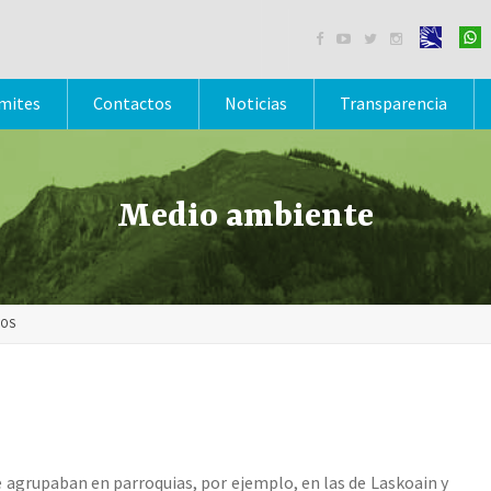




mites
Contactos
Noticias
Transparencia
Medio ambiente
IOS
e agrupaban en parroquias, por ejemplo, en las de Laskoain y