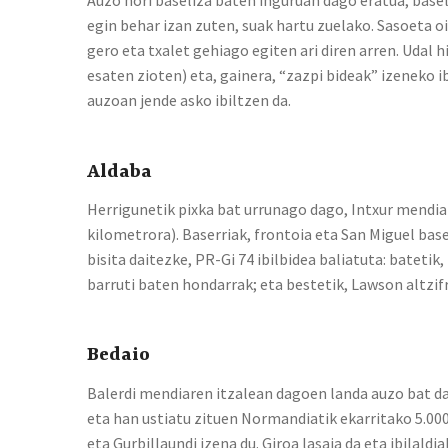
Auzo hori baseliza baten inguruan dago eratua; baseli
egin behar izan zuten, suak hartu zuelako. Sasoeta 
gero eta txalet gehiago egiten ari diren arren. Udal h
esaten zioten) eta, gainera, “zazpi bideak” izeneko 
auzoan jende asko ibiltzen da.
Aldaba
Herrigunetik pixka bat urrunago dago, Intxur mendia
kilometrora). Baserriak, frontoia eta San Miguel base
bisita daitezke, PR-Gi 74 ibilbidea baliatuta: bateti
barruti baten hondarrak; eta bestetik, Lawson altzif
Bedaio
Balerdi mendiaren itzalean dagoen landa auzo bat d
eta han ustiatu zituen Normandiatik ekarritako 5.0
eta Gurbillaundi izena du. Giroa lasaia da eta ibilald