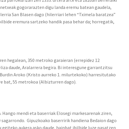
za parrokia izan zen 1333. urtera arte eta 1820an berreraiki
oinetxeak gogorarazten digu landa eremu batean gaudela,
ilerria San Blasen dago (hilerriari lehen “Tximela baratzea”
ibilbide eremura sartzeko handik pasa behar da; horregatik,
ren hegalean, 350 metroko garaieran (errepidez 12
liza daude, Aralarrera begira. Bi interesgune garrantzitsu
k, Burdin Aroko (Kristo aurreko 1. milurtekoko) harresitutako
re bat, 55 metrokoa (Albizturren dago).
a. Hango mendi eta baserriak Elosegi markesarenak ziren,
00 sagarrondo. Gipuzkoako baserririk handiena Bedaion dago
iak egiteko aukera asko daude, hainbat ibilbide luze pasatzen