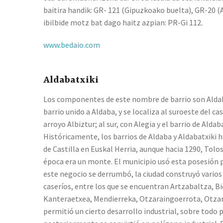
baitira handik: GR- 121 (Gipuzkoako buelta), GR-20 (A
ibilbide motz bat dago haitz azpian: PR-Gi 112.
www.bedaio.com
Aldabatxiki
Los componentes de este nombre de barrio son Aldab
barrio unido a Aldaba, y se localiza al suroeste del cas
arroyo Albiztur; al sur, con Alegia y el barrio de Aldaba
Históricamente, los barrios de Aldaba y Aldabatxiki 
de Castilla en Euskal Herria, aunque hacia 1290, Tolo
época era un monte. El municipio usó esta posesión 
este negocio se derrumbó, la ciudad construyó varios
caseríos, entre los que se encuentran Artzabaltza, Bi
Kanteraetxea, Mendierreka, Otzaraingoerrota, Otzara
permitió un cierto desarrollo industrial, sobre todo 