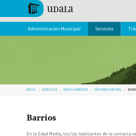
Pasar al contenido principal
Tolosa
Administración Municipal
Servicios
Trá
Usted está aquí
INICIO
SERVICIOS
MEDIO AMBIENTE
ENTORNO NATURAL
BARR
Barrios
En la Edad Media, los/las habitantes de la comarca s