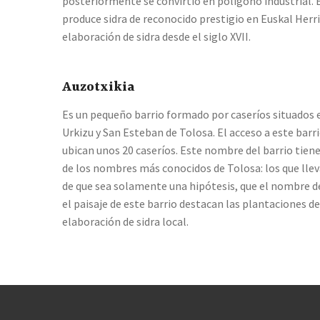
posteriormente se convirtió en polígono industrial. E
produce sidra de reconocido prestigio en Euskal Herria
elaboración de sidra desde el siglo XVII.
Auzotxikia
Es un pequeño barrio formado por caseríos situados en
Urkizu y San Esteban de Tolosa. El acceso a este barrio
ubican unos 20 caseríos. Este nombre del barrio tiene
de los nombres más conocidos de Tolosa: los que llev
de que sea solamente una hipótesis, que el nombre de
el paisaje de este barrio destacan las plantaciones
elaboración de sidra local.