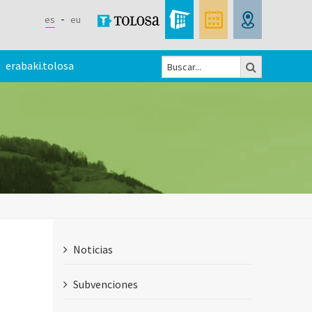
es
eu
Buscar
erabaki.tolosa
Formulario
de
búsqueda
Noticias
Subvenciones