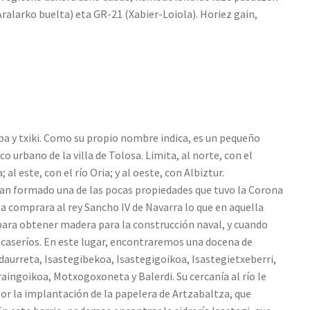
ralarko buelta) eta GR-21 (Xabier-Loiola). Horiez gain,
a y txiki. Como su propio nombre indica, es un pequeño
co urbano de la villa de Tolosa. Limita, al norte, con el
; al este, con el río Oria; y al oeste, con Albiztur.
han formado una de las pocas propiedades que tuvo la Corona
sa comprara al rey Sancho IV de Navarra lo que en aquella
para obtener madera para la construcción naval, y cuando
 caseríos. En este lugar, encontraremos una docena de
daurreta, Isastegibekoa, Isastegigoikoa, Isastegietxeberri,
ingoikoa, Motxogoxoneta y Balerdi. Su cercanía al río le
por la implantación de la papelera de Artzabaltza, que