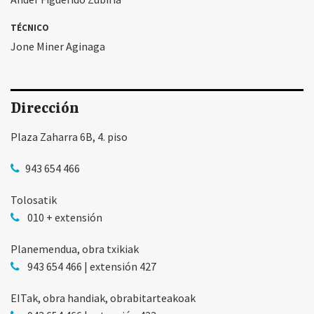
TÉCNICO
Jone Miner Aginaga
Dirección
Plaza Zaharra 6B, 4. piso
943 654 466
Tolosatik
010 + extensión
Planemendua, obra txikiak
943 654 466 | extensión 427
EITak, obra handiak, obrabitarteakoak