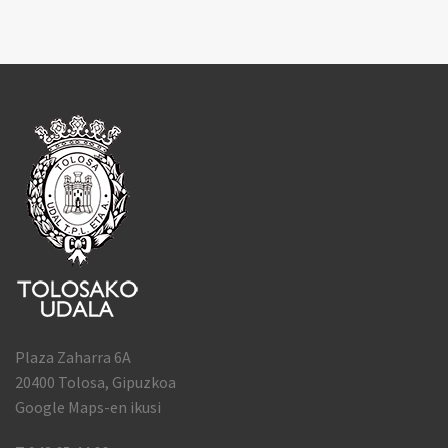
Plaza Zaharra 6A
20400 Tolosa, Gipuzkoa
Google Maps-en ikusi