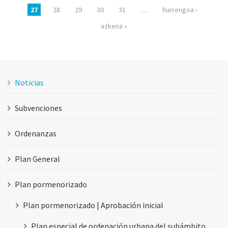
27
28
29
30
31
…
hurrengoa ›
azkena »
Noticias
Subvenciones
Ordenanzas
Plan General
Plan pormenorizado
Plan pormenorizado | Aprobación inicial
Plan especial de ordenación urbana del subámbito