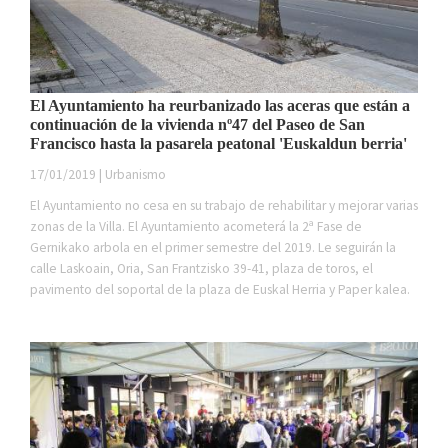
El Ayuntamiento ha reurbanizado las aceras que están a
continuación de la vivienda nº47 del Paseo de San
Francisco hasta la pasarela peatonal 'Euskaldun berria'
17/01/2019 | Urbanismo
El Ayuntamiento no cesa en su trabajo de rehabilitar y mejorar varias
zonas de la Villa. El Ayuntamiento acometerá la 2ª Fase de
Gernikako arbola en el primer semestre del 2019. Le seguirán la
calle Laskoain, Oria, San Frantzisko 39-41, plaza de toros, el
pavimento del soportal de la plaza de Euskal Herria y Paper kalea.