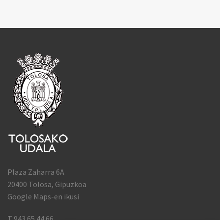
Plaza Zaharra 6A
20400 Tolosa, Gipuzkoa
Google Maps-en ikusi
T 943 65 44 66