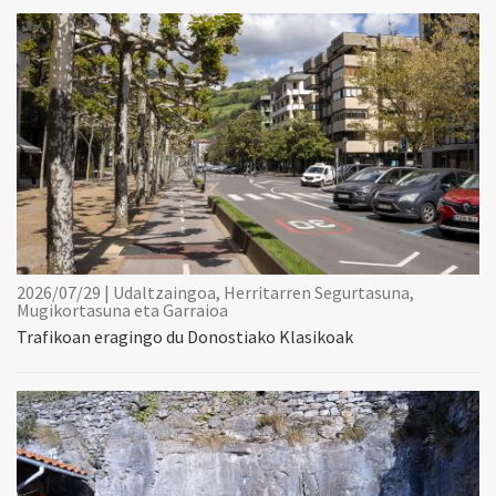
2026/07/29 | Udaltzaingoa, Herritarren Segurtasuna,
Mugikortasuna eta Garraioa
Trafikoan eragingo du Donostiako Klasikoak