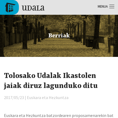
Skip to main content
MENUA
Tolosa
Berriak
Tolosako Udalak Ikastolen
jaiak diruz lagunduko ditu
2017/05/23 | Euskara eta Hezkuntza
Euskara eta Hezkuntza batzordearen proposamenarekin bat