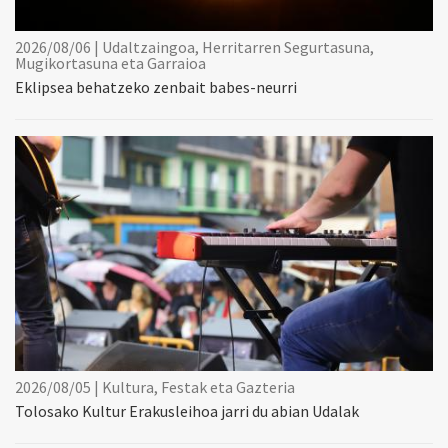
2026/08/06 | Udaltzaingoa, Herritarren Segurtasuna,
Mugikortasuna eta Garraioa
Eklipsea behatzeko zenbait babes-neurri
2026/08/05 | Kultura, Festak eta Gazteria
Tolosako Kultur Erakusleihoa jarri du abian Udalak