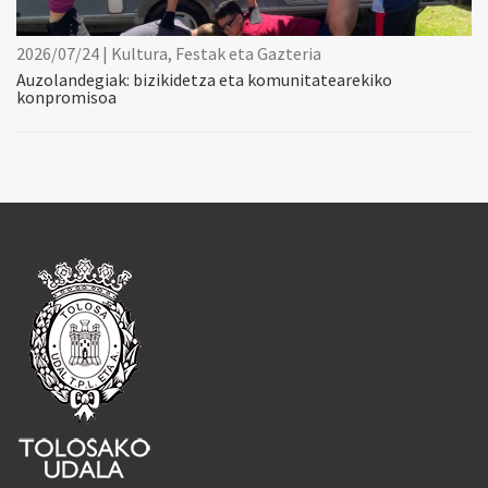
2026/07/24 | Kultura, Festak eta Gazteria
Auzolandegiak: bizikidetza eta komunitatearekiko
konpromisoa