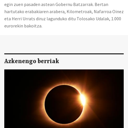
egin zuen pasaden astean Gobernu Batzarrak. Bertan
hartutako erabakiaren arabera, Kilometroak, Nafarroa Oinez
eta Herri Urrats diruz lagunduko ditu Tolosako Udalak, 1.000
eurorekin bakoitza.
Azkenengo berriak