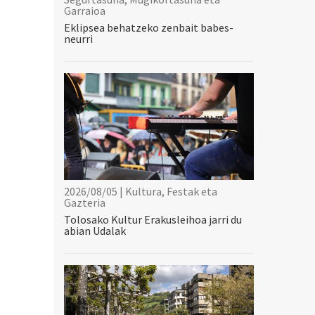
Garraioa
Eklipsea behatzeko zenbait babes-
neurri
2026/08/05 | Kultura, Festak eta
Gazteria
Tolosako Kultur Erakusleihoa jarri du
abian Udalak