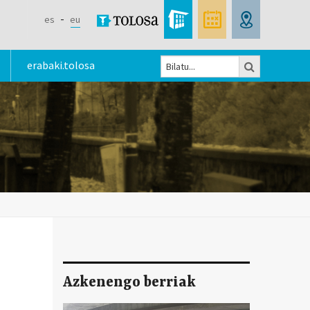
es
eu
Bilatu
erabaki.tolosa
Bilaketa
formularioa
Azkenengo berriak