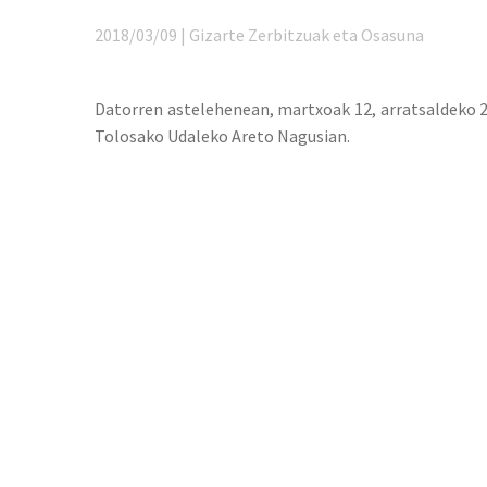
2018/03/09 | Gizarte Zerbitzuak eta Osasuna
Datorren astelehenean, martxoak 12, arratsaldeko 2
Tolosako Udaleko Areto Nagusian.