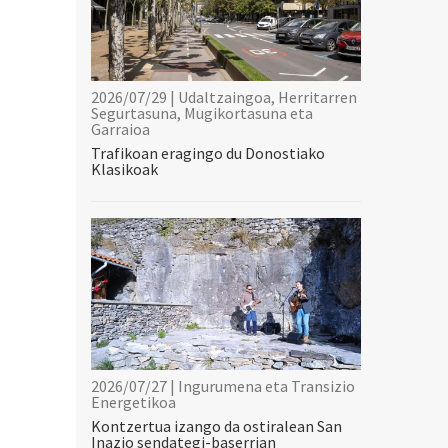
2026/07/29 | Udaltzaingoa, Herritarren
Segurtasuna, Mugikortasuna eta
Garraioa
Trafikoan eragingo du Donostiako
Klasikoak
2026/07/27 | Ingurumena eta Transizio
Energetikoa
Kontzertua izango da ostiralean San
Inazio sendategi-baserrian