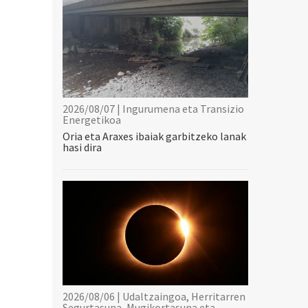
2026/08/07 | Ingurumena eta Transizio
Energetikoa
Oria eta Araxes ibaiak garbitzeko lanak
hasi dira
2026/08/06 | Udaltzaingoa, Herritarren
Segurtasuna, Mugikortasuna eta