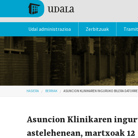
Skip to main content
Tolosa
Udal administrazioa
Zerbitzuak
Trami
Hemen zaude
HASIERA
BERRIAK
ASUNCION KLINIKAREN INGURUKO BILERA DATORRE
Asuncion Klinikaren ingur
astelehenean, martxoak 12