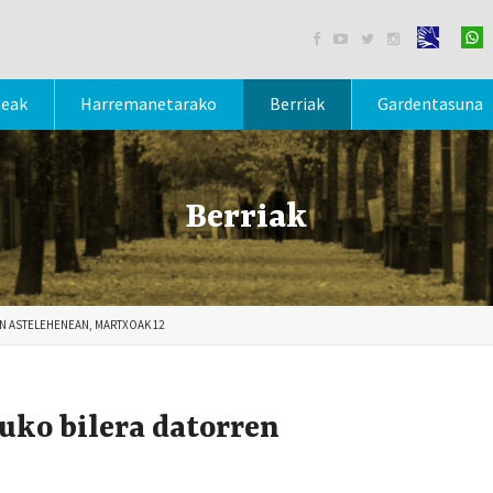




teak
Harremanetarako
Berriak
Gardentasuna
Berriak
N ASTELEHENEAN, MARTXOAK 12
uko bilera datorren