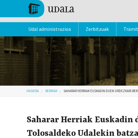
Skip to main content
Tolosa
Udal administrazioa
Zerbitzuak
Trami
Hemen zaude
HASIERA
BERRIAK
SAHARAR HERRIAK EUSKADIN DUEN ORDEZKARI BER
Saharar Herriak Euskadin d
Tolosaldeko Udalekin batza