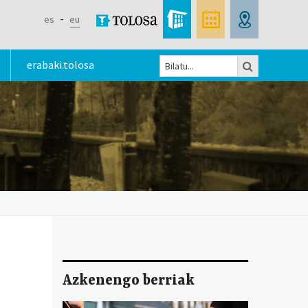
es
eu
Bilatu
erabaki.tolosa
Bilaketa
formularioa
Azkenengo berriak