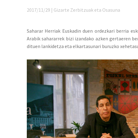
2017/11/29 | Gizarte Zerbitzuak eta Osasuna
Saharar Herriak Euskadin duen ordezkari berria es
Arabik sahararrek bizi izandako azken gertaeren ber
dituen lankidetza eta elkartasunari buruzko xehetas