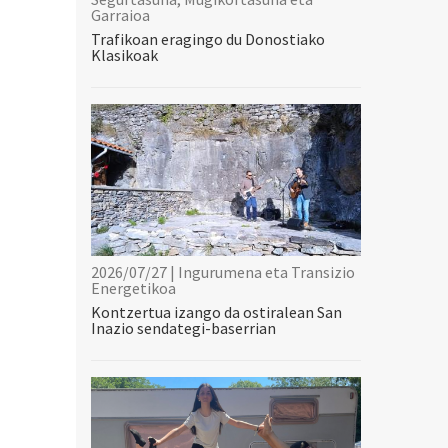
Garraioa
Trafikoan eragingo du Donostiako
Klasikoak
2026/07/27 | Ingurumena eta Transizio
Energetikoa
Kontzertua izango da ostiralean San
Inazio sendategi-baserrian