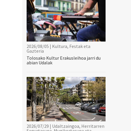
2026/08/05 | Kultura, Festak eta
Gazteria
Tolosako Kultur Erakusleihoa jarri du
abian Udalak
2026/07/29 | Udaltzaingoa, Herritarren
Segurtasuna, Mugikortasuna eta