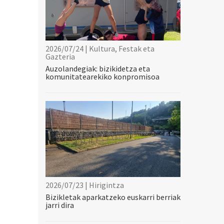
2026/07/24 | Kultura, Festak eta
Gazteria
Auzolandegiak: bizikidetza eta
komunitatearekiko konpromisoa
2026/07/23 | Hirigintza
Bizikletak aparkatzeko euskarri berriak
jarri dira