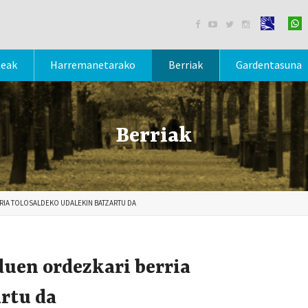




teak
Harremanetarako
Berriak
Gardentasuna
Berriak
RIA TOLOSALDEKO UDALEKIN BATZARTU DA
uen ordezkari berria
rtu da