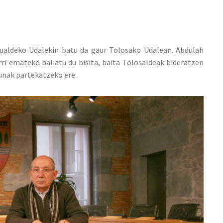
kualdeko Udalekin batu da gaur Tolosako Udalean. Abdulah
ri emateko baliatu du bisita, baita Tolosaldeak bideratzen
unak partekatzeko ere.