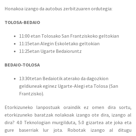
Honakoa izango da autobus zerbitzuaren ordutegia:
TOLOSA-BEDAIO
11:00 etan Tolosako San Frantziskoko geltokian
11:15etan Alegin Eskoletako geltokian
11:25etan Ugarte Bedaioruntz
BEDAIO-TOLOSA
13:30tetan Bedaiotik aterako da dagozkion
geldiuneak eginez Ugarte-Alegi eta Tolosa (San
Frantzisko).
Etorkizuneko lanpostuak oraindik ez omen dira sortu,
etorkizuneko baratzak nolakoak izango ote dira, izango al
dira? 4.0 Teknologian murgilduta, 5.0 gizartea ate joka eta
gure baserriak lur jota. Robotak izango al ditugu