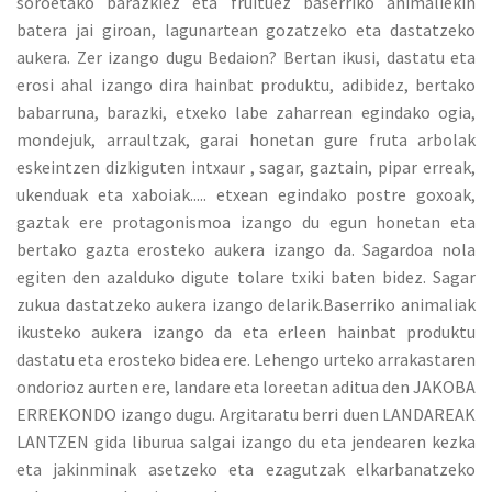
soroetako barazkiez eta fruituez baserriko animaliekin
batera jai giroan, lagunartean gozatzeko eta dastatzeko
aukera. Zer izango dugu Bedaion? Bertan ikusi, dastatu eta
erosi ahal izango dira hainbat produktu, adibidez, bertako
babarruna, barazki, etxeko labe zaharrean egindako ogia,
mondejuk, arraultzak, garai honetan gure fruta arbolak
eskeintzen dizkiguten intxaur , sagar, gaztain, pipar erreak,
ukenduak eta xaboiak..... etxean egindako postre goxoak,
gaztak ere protagonismoa izango du egun honetan eta
bertako gazta erosteko aukera izango da. Sagardoa nola
egiten den azalduko digute tolare txiki baten bidez. Sagar
zukua dastatzeko aukera izango delarik.Baserriko animaliak
ikusteko aukera izango da eta erleen hainbat produktu
dastatu eta erosteko bidea ere. Lehengo urteko arrakastaren
ondorioz aurten ere, landare eta loreetan aditua den JAKOBA
ERREKONDO izango dugu. Argitaratu berri duen LANDAREAK
LANTZEN gida liburua salgai izango du eta jendearen kezka
eta jakinminak asetzeko eta ezagutzak elkarbanatzeko