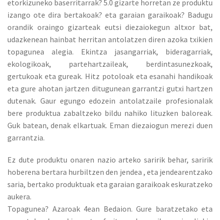
etorkizuneko baserritarrak? 5.0 gizarte horretan ze produktu
izango ote dira bertakoak? eta garaian garaikoak? Badugu
orandik oraingo gizarteak eutsi diezaiokegun altxor bat,
udazkenean hainbat herritan antolatzen diren azoka txikien
topagunea alegia. Ekintza jasangarriak, bideragarriak,
ekologikoak, partehartzaileak, berdintasunezkoak,
gertukoak eta gureak. Hitz potoloak eta esanahi handikoak
eta gure ahotan jartzen ditugunean garrantzi gutxi hartzen
dutenak. Gaur egungo edozein antolatzaile profesionalak
bere produktua zabaltzeko bildu nahiko lituzken baloreak.
Guk batean, denak elkartuak. Eman diezaiogun merezi duen
garrantzia.
Ez dute produktu onaren nazio arteko saririk behar, saririk
hoberena bertara hurbiltzen den jendea , eta jendearentzako
saria, bertako produktuak eta garaian garaikoak eskuratzeko
aukera.
Topagunea? Azaroak 4ean Bedaion. Gure baratzetako eta