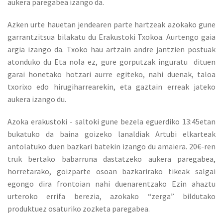
aukera paregabea izango da.
Azken urte hauetan jendearen parte hartzeak azokako gune
garrantzitsua bilakatu du Erakustoki Txokoa. Aurtengo gaia
argia izango da. Txoko hau artzain andre jantzien postuak
atonduko du Eta nola ez, gure gorputzak inguratu dituen
garai honetako hotzari aurre egiteko, nahi duenak, taloa
txorixo edo hirugiharrearekin, eta gaztain erreak jateko
aukera izango du.
Azoka erakustoki - saltoki gune bezela eguerdiko 13:45etan
bukatuko da baina goizeko lanaldiak Artubi elkarteak
antolatuko duen bazkari batekin izango du amaiera. 20€-ren
truk bertako babarruna dastatzeko aukera paregabea,
horretarako, goizparte osoan bazkarirako tikeak salgai
egongo dira frontoian nahi duenarentzako Ezin ahaztu
urteroko errifa berezia, azokako “zerga” bildutako
produktuez osaturiko zozketa paregabea.