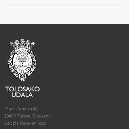
Plaza Zaharra 6A
20400 Tolosa, Gipuzkoa
Google Maps-en ikusi