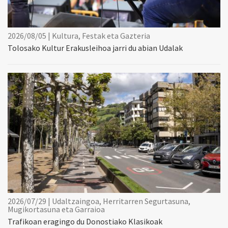
2026/08/05 | Kultura, Festak eta Gazteria
Tolosako Kultur Erakusleihoa jarri du abian Udalak
2026/07/29 | Udaltzaingoa, Herritarren Segurtasuna,
Mugikortasuna eta Garraioa
Trafikoan eragingo du Donostiako Klasikoak