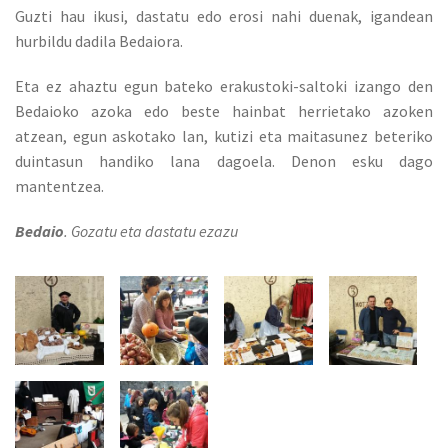
Guzti hau ikusi, dastatu edo erosi nahi duenak, igandean
hurbildu dadila Bedaiora.
Eta ez ahaztu egun bateko erakustoki-saltoki izango den
Bedaioko azoka edo beste hainbat herrietako azoken
atzean, egun askotako lan, kutizi eta maitasunez beteriko
duintasun handiko lana dagoela. Denon esku dago
mantentzea.
Bedaio
. Gozatu eta dastatu ezazu