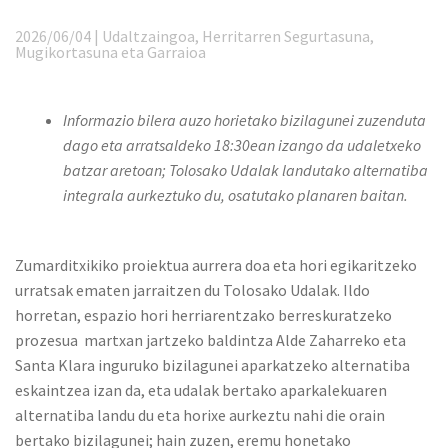
2026/06/04 | Udaltzaingoa, Herritarren Segurtasuna,
Mugikortasuna eta Garraioa
Informazio bilera auzo horietako bizilagunei zuzenduta
dago eta arratsaldeko 18:30ean izango da udaletxeko
batzar aretoan; Tolosako Udalak landutako alternatiba
integrala aurkeztuko du, osatutako planaren baitan.
Zumarditxikiko proiektua aurrera doa eta hori egikaritzeko
urratsak ematen jarraitzen du Tolosako Udalak. Ildo
horretan, espazio hori herriarentzako berreskuratzeko
prozesua martxan jartzeko baldintza Alde Zaharreko eta
Santa Klara inguruko bizilagunei aparkatzeko alternatiba
eskaintzea izan da, eta udalak bertako aparkalekuaren
alternatiba landu du eta horixe aurkeztu nahi die orain
bertako bizilagunei; hain zuzen, eremu honetako