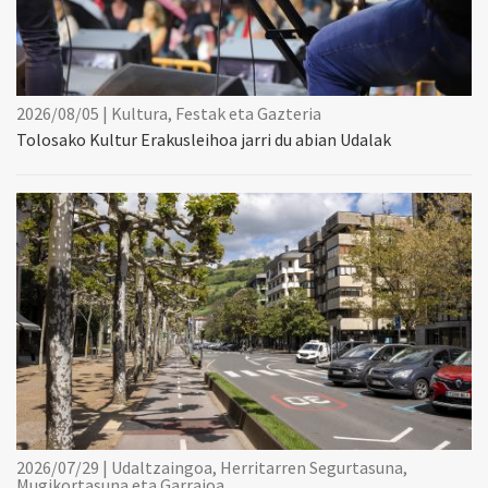
2026/08/05 | Kultura, Festak eta Gazteria
Tolosako Kultur Erakusleihoa jarri du abian Udalak
2026/07/29 | Udaltzaingoa, Herritarren Segurtasuna,
Mugikortasuna eta Garraioa