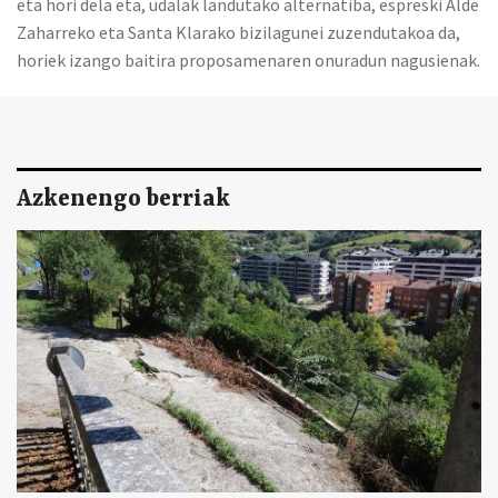
eta hori dela eta, udalak landutako alternatiba, espreski Alde
Zaharreko eta Santa Klarako bizilagunei zuzendutakoa da,
horiek izango baitira proposamenaren onuradun nagusienak.
Azkenengo berriak