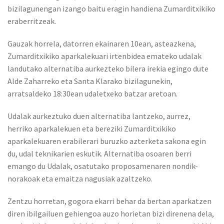
bizilagunengan izango baitu eragin handiena Zumarditxikiko
eraberritzeak.
Gauzak horrela, datorren ekainaren 10ean, asteazkena,
Zumarditxikiko aparkalekuari irtenbidea emateko udalak
landutako alternatiba aurkezteko bilera irekia egingo dute
Alde Zaharreko eta Santa Klarako bizilagunekin,
arratsaldeko 18:30ean udaletxeko batzar aretoan.
Udalak aurkeztuko duen alternatiba lantzeko, aurrez,
herriko aparkalekuen eta bereziki Zumarditxikiko
aparkalekuaren erabilerari buruzko azterketa sakona egin
du, udal teknikarien eskutik. Alternatiba osoaren berri
emango du Udalak, osatutako proposamenaren nondik-
norakoak eta emaitza nagusiak azaltzeko.
Zentzu horretan, gogora ekarri behar da bertan aparkatzen
diren ibilgailuen gehiengoa auzo horietan bizi direnena dela,