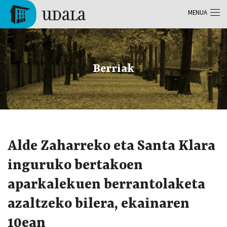
Skip to main content
MENUA
Tolosa
Berriak
Alde Zaharreko eta Santa Klara
inguruko bertakoen
aparkalekuen berrantolaketa
azaltzeko bilera, ekainaren
10ean