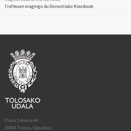
Trafikoan eragingo du Donostiako Klasikoak
Plaza Zaharra 6A
20400 Tolosa, Gipuzkoa