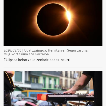
2026/08/06 | Udaltzaingoa, Herritarren Segurtasuna,
Mugikortasuna eta Garraioa
Eklipsea behatzeko zenbait babes-neurri