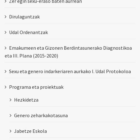
Zer egin sexu-eraso baten aurrean
Dirulaguntzak
Udal Ordenantzak
Emakumeen eta Gizonen Berdintasunerako Diagnostikoa
eta III. Plana (2015-2020)
Sexu eta genero indarkeriaren aurkako I. Udal Protokoloa
Programa eta proiektuak
Hezkidetza
Genero zeharkakotasuna
Jabetze Eskola