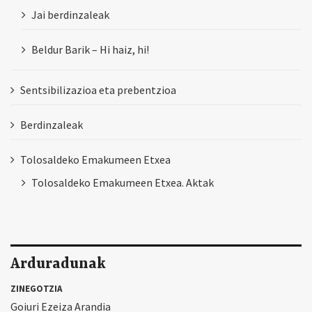
Jai berdinzaleak
Beldur Barik – Hi haiz, hi!
Sentsibilizazioa eta prebentzioa
Berdinzaleak
Tolosaldeko Emakumeen Etxea
Tolosaldeko Emakumeen Etxea. Aktak
Arduradunak
ZINEGOTZIA
Goiuri Ezeiza Arandia