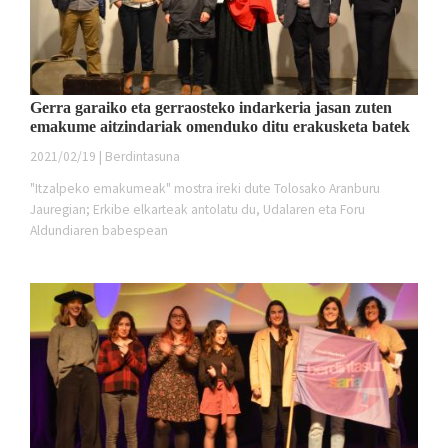
Gerra garaiko eta gerraosteko indarkeria jasan zuten
emakume aitzindariak omenduko ditu erakusketa batek
2021/02/19 | Berdintasuna
"Itzalpeko emakumeak" mostra ireki dute Tolosako Aranburu
Jauregian; Erkibe elkarteak antolatu du, Udalaren eta Foru
Aldundiaren babespean