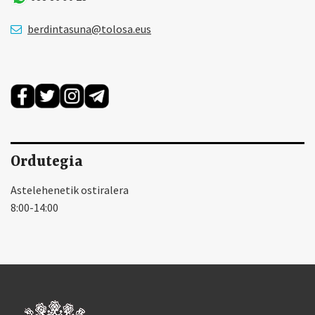
berdintasuna@tolosa.eus
Ordutegia
Astelehenetik ostiralera
8:00-14:00