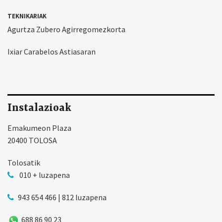
TEKNIKARIAK
Agurtza Zubero Agirregomezkorta
Ixiar Carabelos Astiasaran
Instalazioak
Emakumeon Plaza
20400 TOLOSA
Tolosatik
010 + luzapena
943 654 466 | 812 luzapena
688 86 90 23