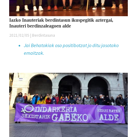
Iazko Inauteriak berdintasun ikuspegitik aztergai,
Inauteri berdinzaleagoen alde
2021/02/05 | Berdintasuna
Jai Behatokiak oso positibotzat jo ditu jasotako
emaitzak.