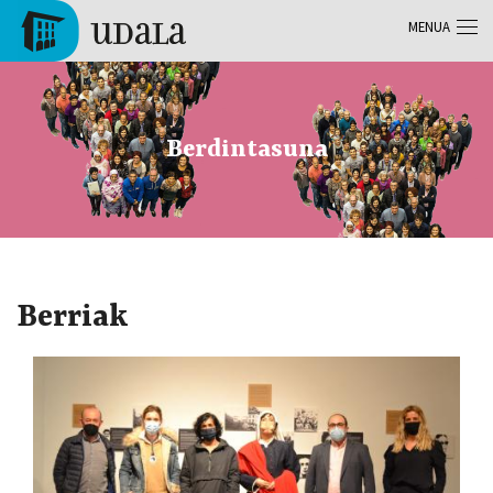
Skip to main content
MENUA
Tolosa
Berdintasuna
Berriak