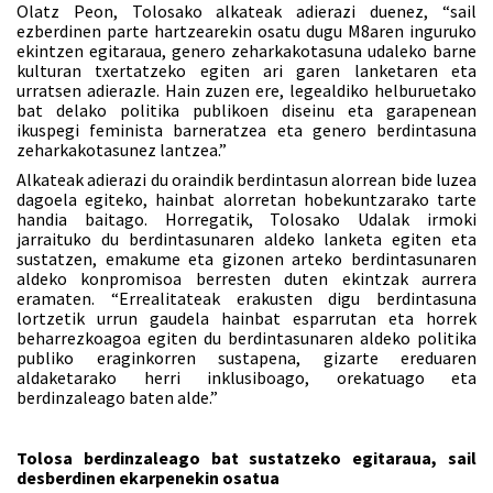
Olatz Peon, Tolosako alkateak adierazi duenez, “sail
ezberdinen parte hartzearekin osatu dugu M8aren inguruko
ekintzen egitaraua, genero zeharkakotasuna udaleko barne
kulturan txertatzeko egiten ari garen lanketaren eta
urratsen adierazle. Hain zuzen ere, legealdiko helburuetako
bat delako politika publikoen diseinu eta garapenean
ikuspegi feminista barneratzea eta genero berdintasuna
zeharkakotasunez lantzea.”
Alkateak adierazi du oraindik berdintasun alorrean bide luzea
dagoela egiteko, hainbat alorretan hobekuntzarako tarte
handia baitago. Horregatik, Tolosako Udalak irmoki
jarraituko du berdintasunaren aldeko lanketa egiten eta
sustatzen, emakume eta gizonen arteko berdintasunaren
aldeko konpromisoa berresten duten ekintzak aurrera
eramaten. “Errealitateak erakusten digu berdintasuna
lortzetik urrun gaudela hainbat esparrutan eta horrek
beharrezkoagoa egiten du berdintasunaren aldeko politika
publiko eraginkorren sustapena, gizarte ereduaren
aldaketarako herri inklusiboago, orekatuago eta
berdinzaleago baten alde.”
Tolosa berdinzaleago bat sustatzeko egitaraua, sail
desberdinen ekarpenekin osatua