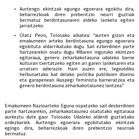
Aurtengo ekintzak egungo egoerara egokitu dira,
beharrezkoak diren prebentzio neurri guztiak
bermatuz berdintasunaren aldeko lanketa egiten
jarraitzeko.
Olatz Peon, Tolosako alkatea: “aurten gizon eta
emakumeen arteko berdintasuna egungo egoerara
egokituta aldarrikatuko dugu. Sail ezberdinen parte
hartzearekin osatu dugu M8aren inguruko ekintzen
egitaraua, genero zeharkakotasuna udaleko barne
kulturan txertatzeko egiten ari garen lanketaren eta
urratsen adierazle. Hain zuzen ere, legealdiko
helburuetako bat delako politika publikoen diseinu
eta garapenean ikuspegi feminista barneratzea eta
genero berdintasuna zeharkakotasunez lantzea.”
Emakumeen Nazioarteko Eguna ospatzeko sail desberdinen
parte hartzearekin, zeharkakotasunez osatutako egitaraua
aurkeztu dute gaur Tolosako Udaleko alderdi guztietako
ordezkariek. Aurtengo egoerara egokitutako ekintzak
egingo dira, beharrezkoak diren prebentzio neurriak
bermatuz.