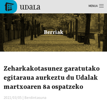
Skip to main content
MENUA
Tolosa
Berriak
Zeharkakotasunez garatutako
egitaraua aurkeztu du Udalak
martxoaren 8a ospatzeko
2021/03/05 | Berdintasuna