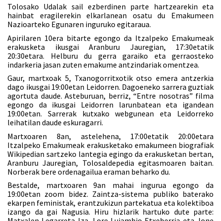
Tolosako Udalak sail ezberdinen parte hartzearekin eta
hainbat eragilerekin elkarlanean osatu du Emakumeen
Nazioarteko Egunaren inguruko egitaraua.
Apirilaren 10era bitarte egongo da Itzalpeko Emakumeak
erakusketa ikusgai Aranburu Jauregian, 17:30etatik
20:30etara. Helburu du gerra garaiko eta gerraosteko
indarkeria jasan zuten emakume antzindariak omentzea.
Gaur, martxoak 5, Txanogorritxotik otso emera antzerkia
dago ikusgai 19:00etan Leidorren. Dagoeneko sarrera guztiak
agortuta daude. Asteburuan, berriz, “Entre nosotras” filma
egongo da ikusgai Leidorren larunbatean eta igandean
19:00etan. Sarrerak kutxako webgunean eta Leidorreko
leihatilan daude eskuragarri.
Martxoaren 8an, astelehena, 17:00etatik 20:00etara
Itzalpeko Emakumeak erakusketako emakumeen biografiak
Wikipedian sartzeko lantegia egingo da erakusketan bertan,
Aranburu Jauregian, Tolosaldepedia egitasmoaren baitan.
Norberak bere ordenagailua eraman beharko du.
Bestalde, martxoaren 9an mahai ingurua egongo da
19:00etan zoom bidez. Zaintza-sistema publiko baterako
ekarpen feministak, erantzukizun partekatua eta kolektiboa
izango da gai Nagusia. Hiru hizlarik hartuko dute parte:
Matxalen Legarreta Iza, Lore Lujambio Etxeberria eta Jone