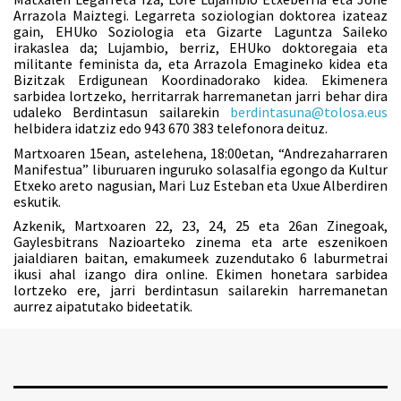
Arrazola Maiztegi. Legarreta soziologian doktorea izateaz
gain, EHUko Soziologia eta Gizarte Laguntza Saileko
irakaslea da; Lujambio, berriz, EHUko doktoregaia eta
militante feminista da, eta Arrazola Emagineko kidea eta
Bizitzak Erdigunean Koordinadorako kidea. Ekimenera
sarbidea lortzeko, herritarrak harremanetan jarri behar dira
udaleko Berdintasun sailarekin
berdintasuna@tolosa.eus
helbidera idatziz edo 943 670 383 telefonora deituz.
Martxoaren 15ean, astelehena, 18:00etan, “Andrezaharraren
Manifestua” liburuaren inguruko solasalfia egongo da Kultur
Etxeko areto nagusian, Mari Luz Esteban eta Uxue Alberdiren
eskutik.
Azkenik, Martxoaren 22, 23, 24, 25 eta 26an Zinegoak,
Gaylesbitrans Nazioarteko zinema eta arte eszenikoen
jaialdiaren baitan, emakumeek zuzendutako 6 laburmetrai
ikusi ahal izango dira online. Ekimen honetara sarbidea
lortzeko ere, jarri berdintasun sailarekin harremanetan
aurrez aipatutako bideetatik.