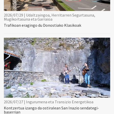
2026/07/29 | Udaltzaingoa, Herritarren Segurtasuna,
Mugikortasuna eta Garraioa
Trafikoan eragingo du Donostiako Klasikoak
2026/07/27 | Ingurumena eta Transizio Energetikoa
Kontzertua izango da ostiralean San Inazio sendategi-
baserrian