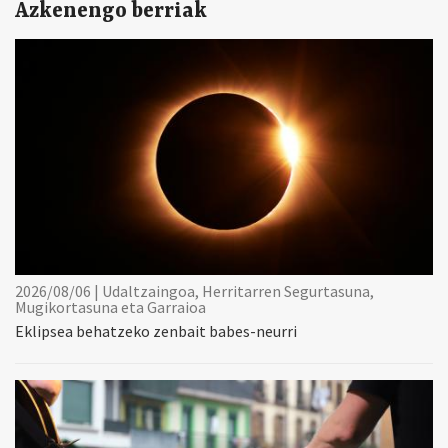
Azkenengo berriak
2026/08/06 | Udaltzaingoa, Herritarren Segurtasuna,
Mugikortasuna eta Garraioa
Eklipsea behatzeko zenbait babes-neurri