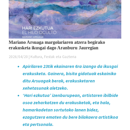
Mariano Arsuaga margolariaren atzera begirako
erakusketa ikusgai dago Aranburu Jauregian
2026/04/20 | Kultura, Festak eta Gazteria
Apirilaren 23tik ekainaren 6ra izango da ikusgai
erakusketa. Gainera, bisita gidatuak eskainiko
ditu Arsuagak berak, erakusketaren
xehetasunak aletzeko.
‘Hari ezkutua’ izenburupean, artistaren ibilbide
osoa zeharkatzen du erakusketak, eta hala,
hamarkadetan sortutako lanen bidez,
ezagutzera ematen du bere bilakaera artistikoa
eta pertsonala.