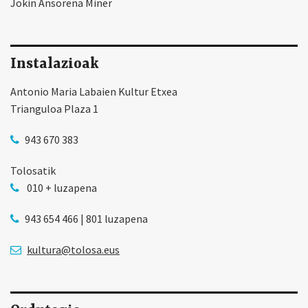
Jokin Ansorena Miner
Instalazioak
Antonio Maria Labaien Kultur Etxea
Trianguloa Plaza 1
943 670 383
Tolosatik
010 + luzapena
943 654 466 | 801 luzapena
kultura@tolosa.eus