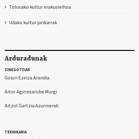
Tolosako kultur erakusleihoa
Udako kultur jarduerak
Arduradunak
ZINEGOTZIAK
Goiuri Ezeiza Arandia
Aitor Agirresarobe Murgi
Aitzol Gartzia Azurmendi
TEKNIKARIA