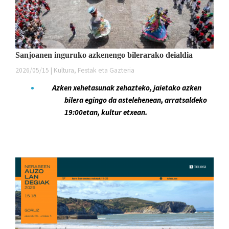
Sanjoanen inguruko azkenengo bilerarako deialdia
2026/05/15 | Kultura, Festak eta Gazteria
Azken xehetasunak zehazteko, jaietako azken
bilera egingo da astelehenean, arratsaldeko
19:0
0etan
, kultur etxean.