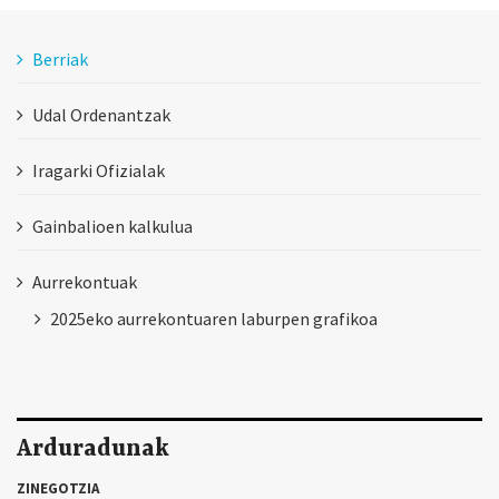
Berriak
Udal Ordenantzak
Iragarki Ofizialak
Gainbalioen kalkulua
Aurrekontuak
2025eko aurrekontuaren laburpen grafikoa
Arduradunak
ZINEGOTZIA