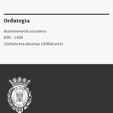
Ordutegia
Astelehenetik ostiralera
8:00 – 14:00
(Uztaila eta abuztua: 14:00ak arte)