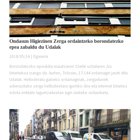
Ondasun Higiezinen Zerga ordaintzeko borondatezko
epea zabaldu du Udalak
2018/05/16 | Ogasuna
Borondatezko epealdia maiatzaren 15etik uztailaren 2ra
bitartekoa izango da. Aurten, Tolosan, 17.144 ordainagiri jaurti ditu
Udalak. Helbideratu gabeko ordainagiriak, zergadunek
adierazitako zerga helbideetara igorriko dira eta internet bitartez
edota entitale laguntzaileetan egin daiteke ordainketa.