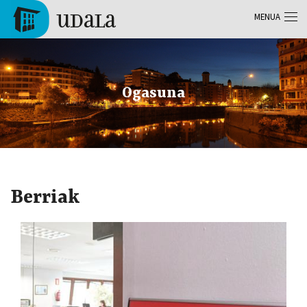
Skip to main content
MENUA
Tolosa
Ogasuna
Berriak