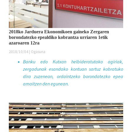
2018ko Jarduera Ekonomikoen gaineko Zergaren
borondatezko epealdiko kobrantza urriaren 1etik
azaroaren 12ra
2018/10/04 | Ogasuna
Banku edo Kutxan helbideratutako agiriak,
zergadunak esandako kontuan sartuz kobratuko
dira zuzenean, ordaintzeko borondatezko epea
amaitzen den egunean.