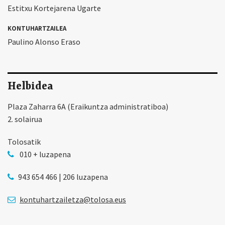
Estitxu Kortejarena Ugarte
KONTUHARTZAILEA
Paulino Alonso Eraso
Helbidea
Plaza Zaharra 6A (Eraikuntza administratiboa)
2. solairua
Tolosatik
010 + luzapena
943 654 466 | 206 luzapena
kontuhartzailetza@tolosa.eus